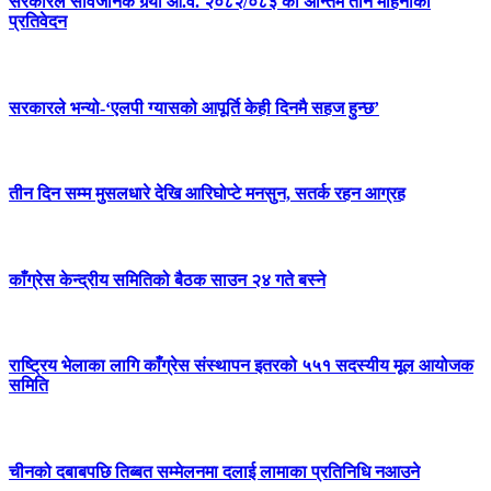
सरकारले सार्वजनिक गर्‍यो आ.व. २०८२/०८३ को अन्तिम तीन महिनाको
प्रतिवेदन
सरकारले भन्यो-‘एलपी ग्यासको आपूर्ति केही दिनमै सहज हुन्छ’
तीन दिन सम्म मुसलधारे देखि आरिघोप्टे मनसुन, सतर्क रहन आग्रह
काँग्रेस केन्द्रीय समितिको बैठक साउन २४ गते बस्ने
राष्ट्रिय भेलाका लागि काँग्रेस संस्थापन इतरको ५५१ सदस्यीय मूल आयोजक
समिति
चीनको दबाबपछि तिब्बत सम्मेलनमा दलाई लामाका प्रतिनिधि नआउने