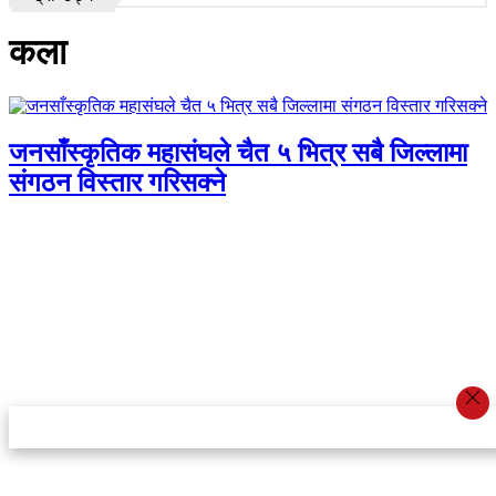
कला
जनसाँस्कृतिक महासंघले चैत ५ भित्र सबै जिल्लामा
संगठन विस्तार गरिसक्ने
स्टार इन्नोभेसन एण्ड रिसर्च सेन्टर प्रा.लि.द्वारा सञ्चालित