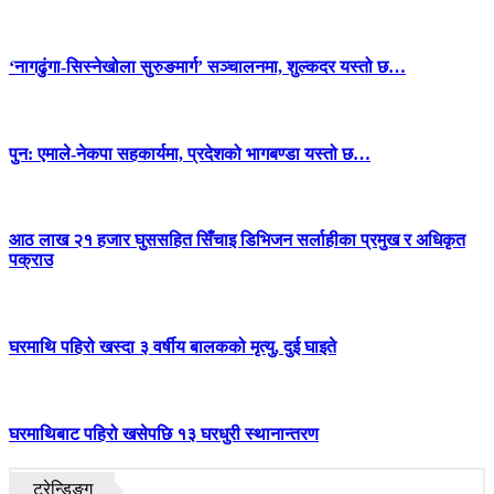
‘नागढुंगा-सिस्नेखोला सुरुङमार्ग’ सञ्चालनमा, शुल्कदर यस्तो छ…
पुन: एमाले-नेकपा सहकार्यमा, प्रदेशको भागबण्डा यस्तो छ…
आठ लाख २१ हजार घुससहित सिँचाइ डिभिजन सर्लाहीका प्रमुख र अधिकृत
पक्राउ
घरमाथि पहिरो खस्दा ३ वर्षीय बालकको मृत्यु, दुई घाइते
घरमाथिबाट पहिरो खसेपछि १३ घरधुरी स्थानान्तरण
ट्रेन्डिङ्ग