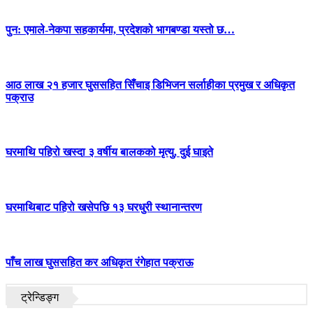
पुन: एमाले-नेकपा सहकार्यमा, प्रदेशको भागबण्डा यस्तो छ…
आठ लाख २१ हजार घुससहित सिँचाइ डिभिजन सर्लाहीका प्रमुख र अधिकृत
पक्राउ
घरमाथि पहिरो खस्दा ३ वर्षीय बालकको मृत्यु, दुई घाइते
घरमाथिबाट पहिरो खसेपछि १३ घरधुरी स्थानान्तरण
पाँच लाख घुससहित कर अधिकृत रंगेहात पक्राऊ
ट्रेन्डिङ्ग