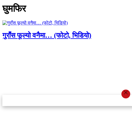
घुमफिर
गुराँस फूल्यो वनैमा… (फोटो, भिडियो)
स्टार इन्नोभेसन एण्ड रिसर्च सेन्टर प्रा.लि.द्वारा सञ्चालित
इमेल:
info@khabarbajar.com
फोन:
९८५८०५०००७, ९८०३९५०००७