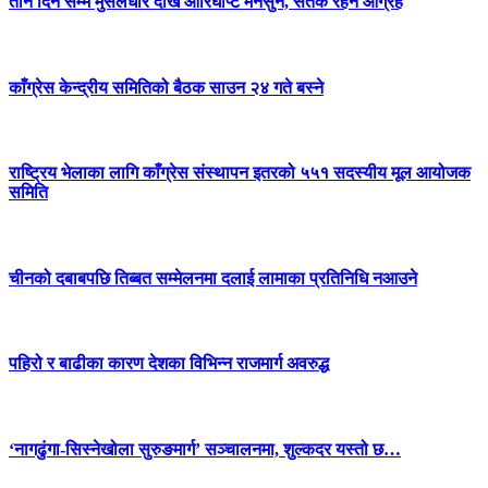
तीन दिन सम्म मुसलधारे देखि आरिघोप्टे मनसुन, सतर्क रहन आग्रह
काँग्रेस केन्द्रीय समितिको बैठक साउन २४ गते बस्ने
राष्ट्रिय भेलाका लागि काँग्रेस संस्थापन इतरको ५५१ सदस्यीय मूल आयोजक
समिति
चीनको दबाबपछि तिब्बत सम्मेलनमा दलाई लामाका प्रतिनिधि नआउने
पहिरो र बाढीका कारण देशका विभिन्न राजमार्ग अवरुद्ध
‘नागढुंगा-सिस्नेखोला सुरुङमार्ग’ सञ्चालनमा, शुल्कदर यस्तो छ…