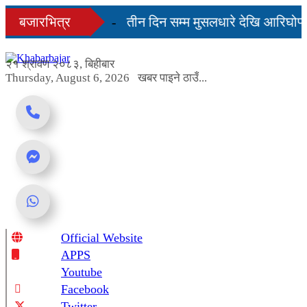
Skip
ही दिनमै सहज हुन्छ’
बजारभित्र
तीन दिन सम्म मुसलधारे देखि आरिघोप्ट
to
content
गबण्डा यस्तो छ...
२१ श्रावण २०८३, बिहीबार
Thursday, August 6, 2026
खबर पाइने ठाउँ...
Official Website
Online News Portal
APPS
Youtube
Facebook
Twitter