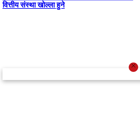
वित्तीय संस्था खोल्ला हुने
स्टार इन्नोभेसन एण्ड रिसर्च सेन्टर प्रा.लि.द्वारा सञ्चालित
इमेल:
info@khabarbajar.com
फोन:
९८५८०५०००७, ९८०३९५०००७
सूचना विभाग दर्ता:
३०७०/०७८-०७९
सम्पादकः
डम्बर खड्का
व्यवस्थापक:
चन्द्रबहादुर ओली