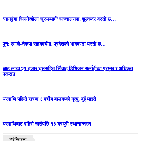
‘नागढुंगा-सिस्नेखोला सुरुङमार्ग’ सञ्चालनमा, शुल्कदर यस्तो छ…
पुन: एमाले-नेकपा सहकार्यमा, प्रदेशको भागबण्डा यस्तो छ…
आठ लाख २१ हजार घुससहित सिँचाइ डिभिजन सर्लाहीका प्रमुख र अधिकृत
पक्राउ
घरमाथि पहिरो खस्दा ३ वर्षीय बालकको मृत्यु, दुई घाइते
घरमाथिबाट पहिरो खसेपछि १३ घरधुरी स्थानान्तरण
ट्रेन्डिङ्ग