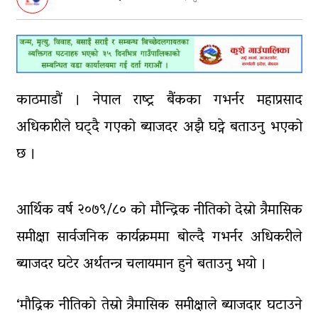
पक्राउ
घरमाथि पहिरो खस्दा ३ वर्षीय बालकको
मृत्यु, दुई घाइते
घरमाथिबाट पहिरो खसेपछि १३ घरधुरी
काठमाडौं । नेपाल राष्ट्र बैंकका गभर्नर महाप्रसाद
स्थानान्तरण
अधिकारीले घट्दै गएको ब्याजदर अझै घट्ने बताउनु भएको
छ ।
पाँच लाख घुससहित कर अधिकृत
रंगेहात पक्राऊ
आर्थिक वर्ष २०७९/८० को मौन्द्रिक नीतिको देस्रो त्रैमासिक
समीक्षा सार्वजनिक कार्यक्रममा बोल्दै गभर्नर अधिकरीले
ब्याजदर घटेर अर्थतन्त्र चलायमान हुने बताउनु भयो ।
‘मौद्रिक नीतिको तेस्रो त्रैमासिक समीक्षाले ब्याजदार घटाउने