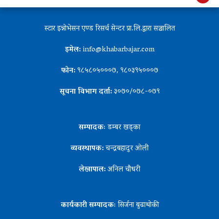
स्टार इन्नोभेसन एण्ड रिसर्च सेन्टर प्रा.लि.द्वारा सञ्चालित
इमेल:
info@khabarbajar.com
फोन:
९८५८०५०००७, ९८०३९५०००७
सूचना विभाग दर्ता:
३०७०/०७८-०७९
सम्पादकः
डम्बर खड्का
व्यवस्थापक:
चन्द्रबहादुर ओली
लेखापाल:
अनिल चौधरी
कार्यकारी सम्पादकः
सिर्जना बुढाथोकी