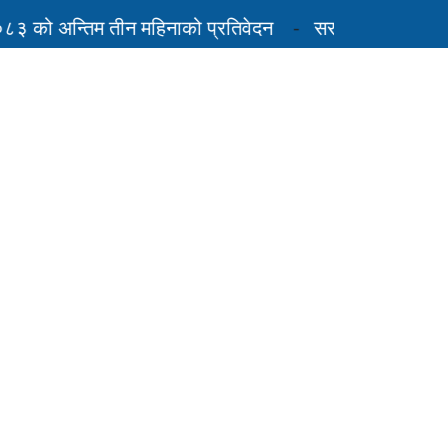
को अन्तिम तीन महिनाको प्रतिवेदन
सरकारले भन्यो-‘एलपी ग्