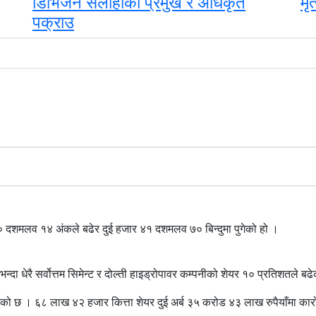
डिभिजन सर्लाहीका प्रमुख र अधिकृत
मृत
पक्राउ
 दशमलव १४ अंकले बढेर दुई हजार ४१ दशमलव ७० बिन्दुमा पुगेको हो ।
ा धेरै सर्वोत्तम सिमेन्ट र दोल्ती हाइड्रोपावर कम्पनीको शेयर १० प्रतिशतले बढ
ेको छ । ६८ लाख ४२ हजार कित्ता शेयर दुई अर्ब ३५ करोड ४३ लाख रुपैयाँमा का