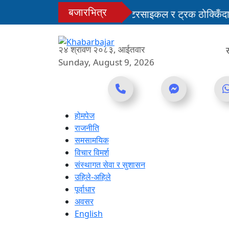
Skip
बजारभित्र
मोटरसाइकल र ट्रक ठोक्किँदा एक ज
to
content
पहिरो र बाढीका कारण देशका विभिन्
२४ श्रावण २०८३, आईतवार
Sunday, August 9, 2026
Online News Portal
होमपेज
राजनीति
समसामयिक
विचार विमर्श
संस्थागत सेवा र सुशासन
उहिले-अहिले
पूर्वाधार
अवसर
English