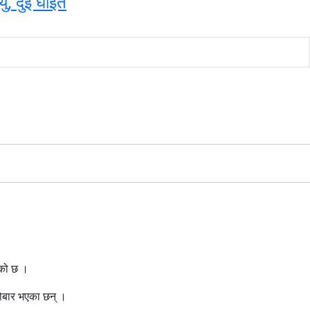
्यु, दुई घाइते
ेको छ ।
रोबार भएका छन् ।