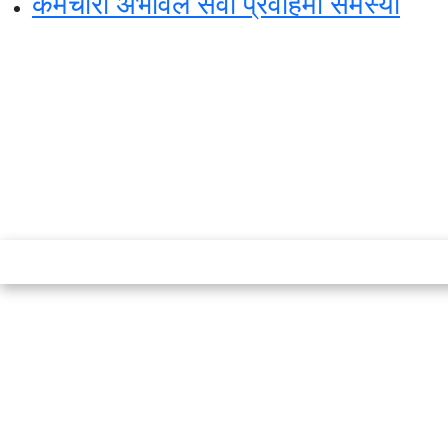
कर्मचारी अभावले सेवा प्रवाहमा समस्या
स्टार इन्नोभेसन एण्ड रिसर्च सेन्टर प्रा.लि.द्वारा
सञ्चालित
इमेल:
info@khabarbajar.com
फोन:
९८५८०५०००७, ९८०३९५०००७
सूचना विभाग दर्ता:
३०७०/०७८-०७९