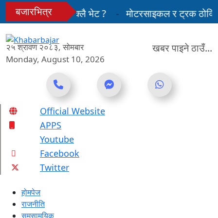
Skip
बजारभित्र
ो किन भयो एक्ला-एक्लै भेट ?
मोटरसाइकल र ट्रक ठोक्किँदा
to
content
 लामाका प्रतिनिधि नआउने
२५ श्रावण २०८३, सोमबार
खबर पाइने ठाउँ...
Monday, August 10, 2026
Online News Portal
Official Website
APPS
Youtube
Facebook
Twitter
होमपेज
राजनीति
समसामयिक