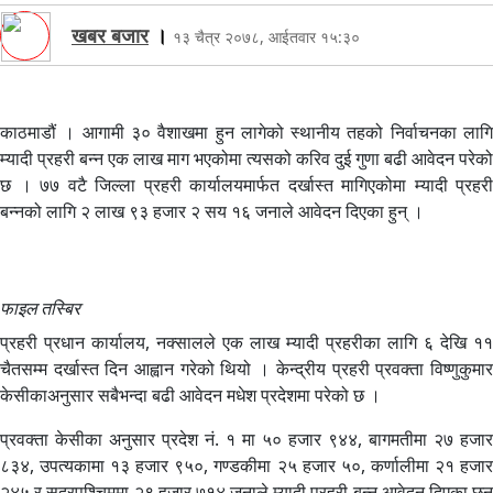
खबर बजार
।
१३ चैत्र २०७८, आईतवार १५:३०
काठमाडौं । आगामी ३० वैशाखमा हुन लागेको स्थानीय तहको निर्वाचनका लागि
म्यादी प्रहरी बन्न एक लाख माग भएकोमा त्यसको करिव दुई गुणा बढी आवेदन परेको
छ । ७७ वटै जिल्ला प्रहरी कार्यालयमार्फत दर्खास्त मागिएकोमा म्यादी प्रहरी
बन्नको लागि २ लाख ९३ हजार २ सय १६ जनाले आवेदन दिएका हुन् ।
फाइल तस्बिर
प्रहरी प्रधान कार्यालय, नक्सालले एक लाख म्यादी प्रहरीका लागि ६ देखि ११
चैतसम्म दर्खास्त दिन आह्वान गरेको थियो । केन्द्रीय प्रहरी प्रवक्ता विष्णुकुमार
केसीकाअनुसार सबैभन्दा बढी आवेदन मधेश प्रदेशमा परेको छ ।
प्रवक्ता केसीका अनुसार प्रदेश नं. १ मा ५० हजार ९४४, बागमतीमा २७ हजार
८३४, उपत्यकामा १३ हजार ९५०, गण्डकीमा २५ हजार ५०, कर्णालीमा २१ हजार
२४५ र सुदूरपश्चिममा २९ हजार ७१४ जनाले म्यादी प्रहरी बन्न आवेदन दिएका छन्