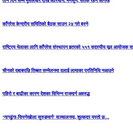
तीन दिन सम्म मुसलधारे देखि आरिघोप्टे मनसुन, सतर्क रहन आग्रह
काँग्रेस केन्द्रीय समितिको बैठक साउन २४ गते बस्ने
राष्ट्रिय भेलाका लागि काँग्रेस संस्थापन इतरको ५५१ सदस्यीय मूल आयोजक स
चीनको दबाबपछि तिब्बत सम्मेलनमा दलाई लामाका प्रतिनिधि नआउने
पहिरो र बाढीका कारण देशका विभिन्न राजमार्ग अवरुद्ध
‘नागढुंगा-सिस्नेखोला सुरुङमार्ग’ सञ्चालनमा, शुल्कदर यस्तो छ…