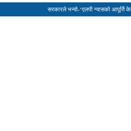
सरकारले भन्यो-‘एलपी ग्यासको आपूर्ति केही दिन
पुन: एमाले-नेकपा सहकार्यमा, प्रदेशको भागबण्डा