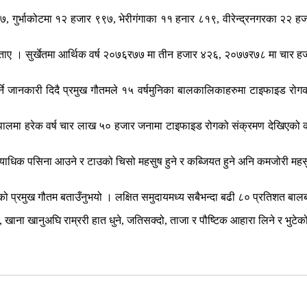
७, गुर्भाकोटमा १२ हजार ९९७, भेरीगंगाका ११ हनार ८१९, वीरेन्द्रनगरका २२
बताए । सुर्खेतमा आर्थिक वर्ष २०७६र७७ मा तीन हजार ४२६, २०७७र७८ मा चार ह
पर्ने जानकारी दिदै प्रमुख गौतमले १५ वर्षमुनिका बालकालिकाहरुमा टाइफाइड रो
े नेपालमा हरेक वर्ष चार लाख ५० हजार जनामा टाइफाइड रोगको संक्रमण देखिएको
याधिक पसिना आउने र टाउको चिसो महसुष हुने र कब्जियत हुने अनि कमजोरी महसुष हुन
को प्रमुख गौतम बताउँनुभयो । लक्षित समुदायमध्य सबैभन्दा बढी ८० प्रतिशत बा
 खाना खानुअघि राम्ररी हात धुने, जतिसक्दो, ताजा र पौष्टिक आहारा लिने र भुटेक