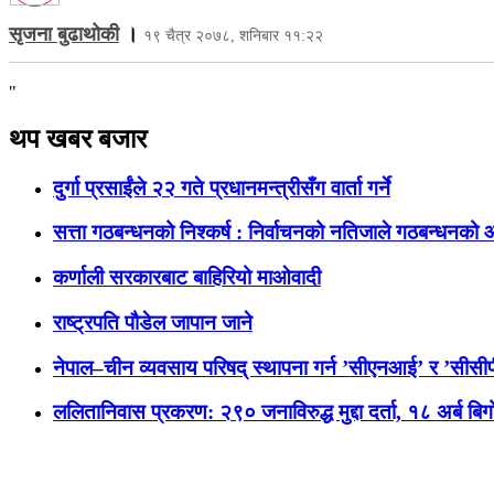
सृजना बुढाथोकी
।
१९ चैत्र २०७८, शनिबार ११:२२
"
थप खबर बजार
दुर्गा प्रसाईंले २२ गते प्रधानमन्त्रीसँग वार्ता गर्ने
सत्ता गठबन्धनको निश्कर्ष : निर्वाचनको नतिजाले गठबन्धनको आव
कर्णाली सरकारबाट बाहिरियो माओवादी
राष्ट्रपति पौडेल जापान जाने
नेपाल–चीन व्यवसाय परिषद् स्थापना गर्न ’सीएनआई’ र ’सी
ललितानिवास प्रकरण: २९० जनाविरुद्ध मुद्दा दर्ता, १८ अर्ब बिग