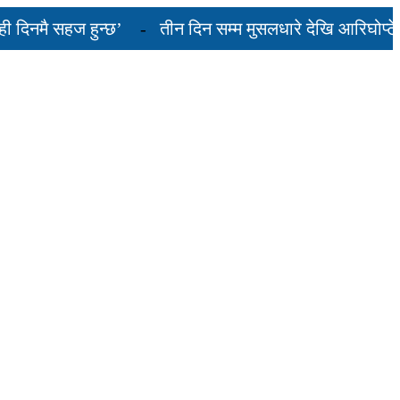
मै सहज हुन्छ’
तीन दिन सम्म मुसलधारे देखि आरिघोप्टे मनसु
 यस्तो छ...