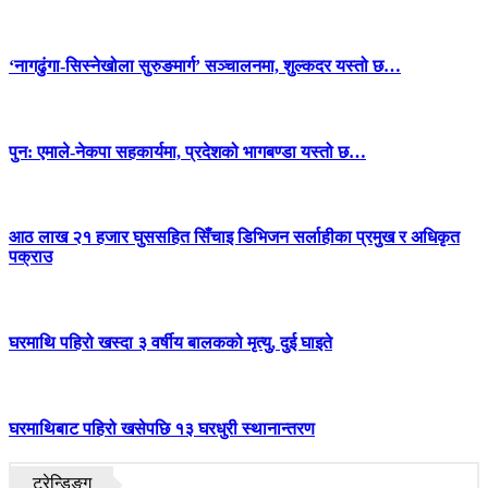
‘नागढुंगा-सिस्नेखोला सुरुङमार्ग’ सञ्चालनमा, शुल्कदर यस्तो छ…
पुन: एमाले-नेकपा सहकार्यमा, प्रदेशको भागबण्डा यस्तो छ…
आठ लाख २१ हजार घुससहित सिँचाइ डिभिजन सर्लाहीका प्रमुख र अधिकृत
पक्राउ
घरमाथि पहिरो खस्दा ३ वर्षीय बालकको मृत्यु, दुई घाइते
घरमाथिबाट पहिरो खसेपछि १३ घरधुरी स्थानान्तरण
ट्रेन्डिङ्ग