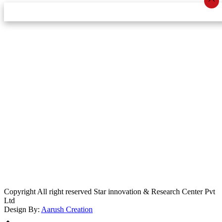
स्टार इन्नोभेसन एण्ड रिसर्च सेन्टर प्रा.लि.द्वारा सञ्चालित
इमेल:
info@khabarbajar.com
फोन:
९८५८०५०००७, ९८०३९५०००७
सूचना विभाग दर्ता:
३०७०/०७८-०७९
सम्पादकः
डम्बर खड्का
व्यवस्थापक:
चन्द्रबहादुर ओली
लेखापाल:
अनिल चौधरी
कार्यकारी सम्पादकः
सिर्जना बुढाथोकी
जनसम्पर्क अधिकारीः
लक्ष्मण ओली
मार्केटरः
दिवश खत्री
Copyright All right reserved Star innovation & Research Center Pvt
Ltd
Design By:
Aarush Creation