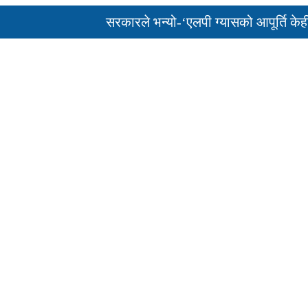
सरकारले भन्यो-‘एलपी ग्यासको आपूर्ति केही दिन
पुन: एमाले-नेकपा सहकार्यमा, प्रदेशको भागबण्डा 