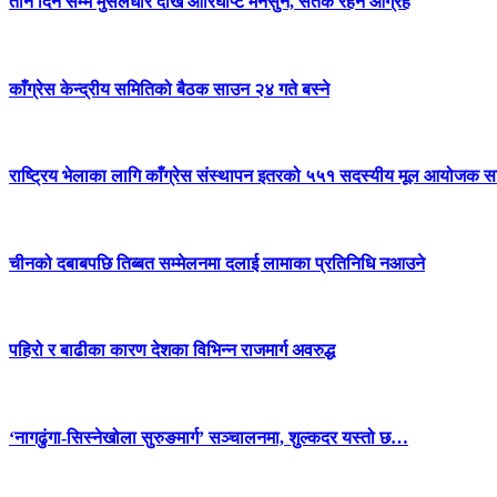
तीन दिन सम्म मुसलधारे देखि आरिघोप्टे मनसुन, सतर्क रहन आग्रह
काँग्रेस केन्द्रीय समितिको बैठक साउन २४ गते बस्ने
राष्ट्रिय भेलाका लागि काँग्रेस संस्थापन इतरको ५५१ सदस्यीय मूल आयोजक स
चीनको दबाबपछि तिब्बत सम्मेलनमा दलाई लामाका प्रतिनिधि नआउने
पहिरो र बाढीका कारण देशका विभिन्न राजमार्ग अवरुद्ध
‘नागढुंगा-सिस्नेखोला सुरुङमार्ग’ सञ्चालनमा, शुल्कदर यस्तो छ…