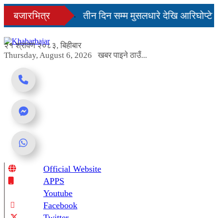
Skip
दिनमै सहज हुन्छ’
बजारभित्र
तीन दिन सम्म मुसलधारे देखि आरिघोप्टे म
to
content
्डा यस्तो छ...
२१ श्रावण २०८३, बिहीबार
Thursday, August 6, 2026
खबर पाइने ठाउँ...
Official Website
Online News Portal
APPS
Youtube
Facebook
Twitter