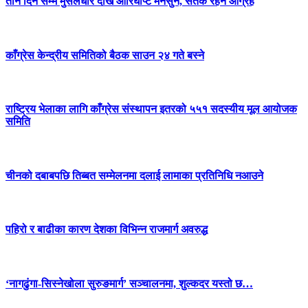
तीन दिन सम्म मुसलधारे देखि आरिघोप्टे मनसुन, सतर्क रहन आग्रह
काँग्रेस केन्द्रीय समितिको बैठक साउन २४ गते बस्ने
राष्ट्रिय भेलाका लागि काँग्रेस संस्थापन इतरको ५५१ सदस्यीय मूल आयोजक
समिति
चीनको दबाबपछि तिब्बत सम्मेलनमा दलाई लामाका प्रतिनिधि नआउने
पहिरो र बाढीका कारण देशका विभिन्न राजमार्ग अवरुद्ध
‘नागढुंगा-सिस्नेखोला सुरुङमार्ग’ सञ्चालनमा, शुल्कदर यस्तो छ…