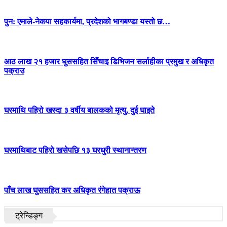
पुन: एमाले-नेकपा सहकार्यमा, प्रदेशको भागबण्डा यस्तो छ…
आठ लाख २१ हजार घुससहित सिँचाइ डिभिजन सर्लाहीका प्रमुख र अधिकृत
पक्राउ
घरमाथि पहिरो खस्दा ३ वर्षीय बालकको मृत्यु, दुई घाइते
घरमाथिबाट पहिरो खसेपछि १३ घरधुरी स्थानान्तरण
पाँच लाख घुससहित कर अधिकृत रंगेहात पक्राऊ
ट्रेन्डिङ्ग