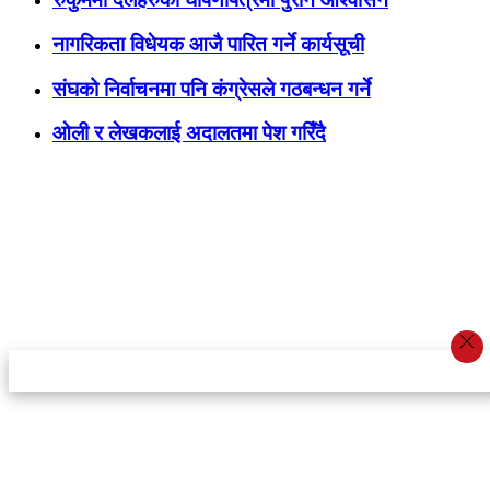
नागरिकता विधेयक आजै पारित गर्ने कार्यसूची
संघको निर्वाचनमा पनि कंग्रेसले गठबन्धन गर्ने
ओली र लेखकलाई अदालतमा पेश गरिँदै
स्टार इन्नोभेसन एण्ड रिसर्च सेन्टर प्रा.लि.द्वारा सञ्चालित
इमेल:
info@khabarbajar.com
फोन:
९८५८०५०००७, ९८०३९५०००७