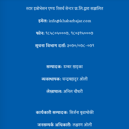
स्टार इन्नोभेसन एण्ड रिसर्च सेन्टर प्रा.लि.द्वारा सञ्चालित
इमेल:
info@khabarbajar.com
फोन:
९८५८०५०००७, ९८०३९५०००७
सूचना विभाग दर्ता:
३०७०/०७८-०७९
सम्पादकः
डम्बर खड्का
व्यवस्थापक:
चन्द्रबहादुर ओली
लेखापाल:
अनिल चौधरी
कार्यकारी सम्पादकः
सिर्जना बुढाथोकी
जनसम्पर्क अधिकारीः
लक्ष्मण ओली