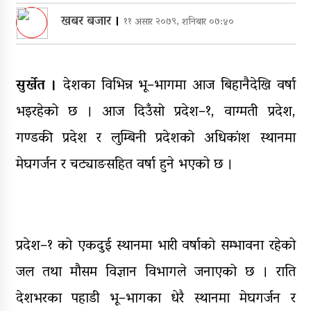
सञ्चालनमा, शुल्कदर यस्तो छ…
खबर बजार
।
११ असार २०७९, शनिबार ०७:४०
पुन: एमाले-नेकपा सहकार्यमा, प्रदेशको
भागबण्डा यस्तो छ…
सुर्खेत ।
देशका विभिन्न भू–भागमा आज बिहानैदेखि वर्षा
आठ लाख २१ हजार घुससहित सिँचाइ
डिभिजन सर्लाहीका प्रमुख र अधिकृत
भइरहेको छ । आज दिउँसो प्रदेश–१, वाग्मती प्रदेश,
पक्राउ
गण्डकी प्रदेश र लुम्बिनी प्रदेशको अधिकांश स्थानमा
घरमाथि पहिरो खस्दा ३ वर्षीय बालकको
मेघगर्जन र चट्याङसहित वर्षा हुने भएको छ ।
मृत्यु, दुई घाइते
प्रदेश–१ को एकदुई स्थानमा भारी वर्षाको सम्भावना रहेको
जल तथा मौसम विज्ञान विभागले जनाएको छ । राति
देशभरका पहाडी भू–भागका धेरै स्थानमा मेघगर्जन र