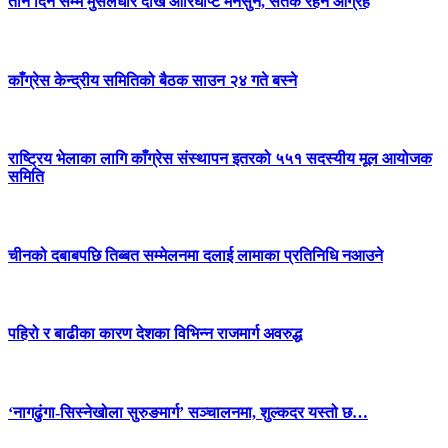
तीन दिन सम्म मुसलधारे देखि आरिघोप्टे मनसुन, सतर्क रहन आग्रह
काँग्रेस केन्द्रीय समितिको बैठक साउन २४ गते बस्ने
राष्ट्रिय भेलाका लागि काँग्रेस संस्थापन इतरको ५५१ सदस्यीय मूल आयोजक
समिति
चीनको दबाबपछि तिब्बत सम्मेलनमा दलाई लामाका प्रतिनिधि नआउने
पहिरो र बाढीका कारण देशका विभिन्न राजमार्ग अवरुद्ध
‘नागढुंगा-सिस्नेखोला सुरुङमार्ग’ सञ्चालनमा, शुल्कदर यस्तो छ…