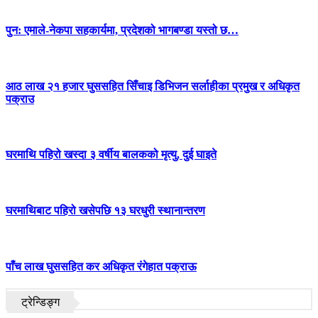
पुन: एमाले-नेकपा सहकार्यमा, प्रदेशको भागबण्डा यस्तो छ…
आठ लाख २१ हजार घुससहित सिँचाइ डिभिजन सर्लाहीका प्रमुख र अधिकृत
पक्राउ
घरमाथि पहिरो खस्दा ३ वर्षीय बालकको मृत्यु, दुई घाइते
घरमाथिबाट पहिरो खसेपछि १३ घरधुरी स्थानान्तरण
पाँच लाख घुससहित कर अधिकृत रंगेहात पक्राऊ
ट्रेन्डिङ्ग