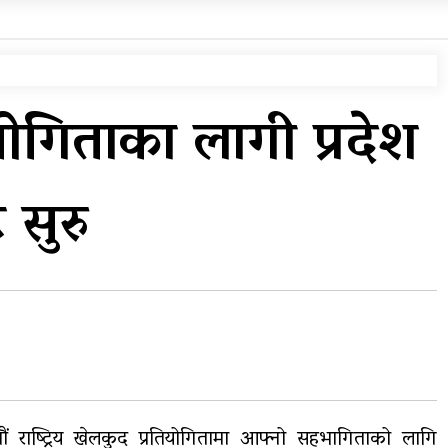
्रिय भेलाका लागि काँग्रेस संस्थापन इतरको ५५१ सदस्यीय मूल आयोजक समिति
 दबाबपछि तिब्बत सम्मेलनमा दलाई लामाका प्रतिनिधि नआउने
 र बाढीका कारण देशका विभिन्न राजमार्ग अवरुद्ध
तियोगिताका लागी प्रदेश
ंगा-सिस्नेखोला सुरुङमार्ग’ सञ्चालनमा, शुल्कदर यस्तो छ…
एमाले-नेकपा सहकार्यमा, प्रदेशको भागबण्डा यस्तो छ…
 सुरु
ख २१ हजार घुससहित सिँचाइ डिभिजन सर्लाहीका प्रमुख र अधिकृत पक्राउ
 पहिरो खस्दा ३ वर्षीय बालकको मृत्यु, दुई घाइते
िबाट पहिरो खसेपछि १३ घरधुरी स्थानान्तरण
लाख घुससहित कर अधिकृत रंगेहात पक्राऊ
 राष्ट्रिय खेलकुद प्रतियोगितामा आफ्नो सहभागिताको लागि