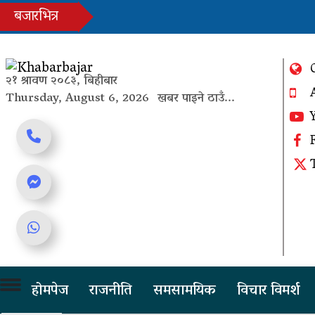
Skip
बजारभित्र
to
content
Trending Now
२१ श्रावण २०८३, बिहीबार
Thursday, August 6, 2026
खबर पाइने ठाउँ...
सरकार
तीन द
काँग्र
Online News Portal
होमपेज
राजनीति
समसामयिक
विचार विमर्श