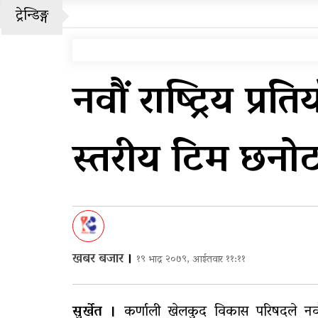
ट्रेन्डिङ्ग
राष्ट
चीनको
पहिरो
नवौं राष्ट्रिय प्र
‘नागढु
पुन: 
स्तरीय टिम छनोट
आठ ला
घरमाथि
घरमाथ
पाँच 
खबर बजार
।
१९ भाद्र २०७९, आईतवार ११:११
सुर्खेत ।
कर्णाली खेलकुद विकास परिषदले नवौं