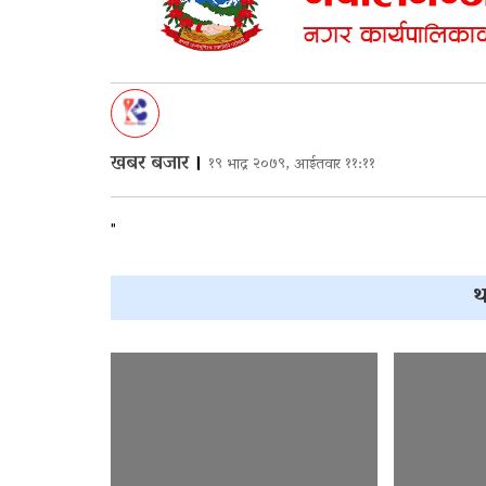
खबर बजार
।
१९ भाद्र २०७९, आईतवार ११:११
"
थ