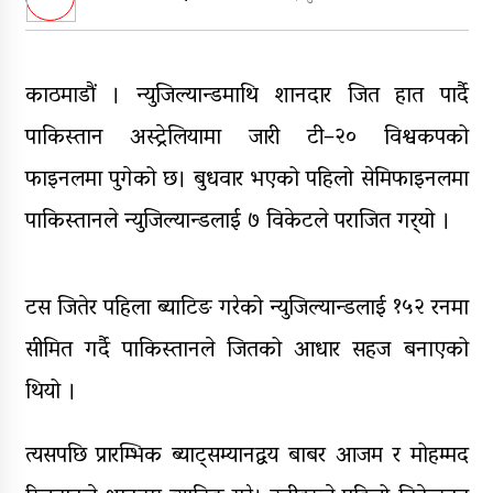
पक्राउ
घरमाथि पहिरो खस्दा ३ वर्षीय बालकको
मृत्यु, दुई घाइते
काठमाडौं । न्युजिल्यान्डमाथि शानदार जित हात पार्दै
घरमाथिबाट पहिरो खसेपछि १३ घरधुरी
पाकिस्तान अस्ट्रेलियामा जारी टी–२० विश्वकपको
स्थानान्तरण
फाइनलमा पुगेको छ। बुधवार भएको पहिलो सेमिफाइनलमा
पाँच लाख घुससहित कर अधिकृत
पाकिस्तानले न्युजिल्यान्डलाई ७ विकेटले पराजित गर्‍यो ।
रंगेहात पक्राऊ
टस जितेर पहिला ब्याटिङ गरेको न्युजिल्यान्डलाई १५२ रनमा
सीमित गर्दै पाकिस्तानले जितको आधार सहज बनाएको
थियो ।
त्यसपछि प्रारम्भिक ब्याट्सम्यानद्वय बाबर आजम र मोहम्मद