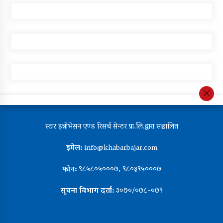
स्टार इन्नोभेसन एण्ड रिसर्च सेन्टर प्रा.लि.द्वारा सञ्चालित
इमेल:
info@khabarbajar.com
फोन:
९८५८०५०००७, ९८०३९५०००७
सूचना विभाग दर्ता:
३०७०/०७८-०७९