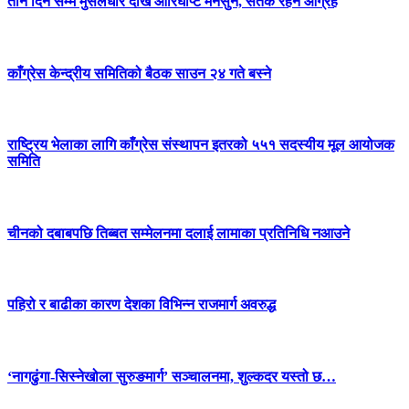
तीन दिन सम्म मुसलधारे देखि आरिघोप्टे मनसुन, सतर्क रहन आग्रह
काँग्रेस केन्द्रीय समितिको बैठक साउन २४ गते बस्ने
राष्ट्रिय भेलाका लागि काँग्रेस संस्थापन इतरको ५५१ सदस्यीय मूल आयोजक
समिति
चीनको दबाबपछि तिब्बत सम्मेलनमा दलाई लामाका प्रतिनिधि नआउने
पहिरो र बाढीका कारण देशका विभिन्न राजमार्ग अवरुद्ध
‘नागढुंगा-सिस्नेखोला सुरुङमार्ग’ सञ्चालनमा, शुल्कदर यस्तो छ…