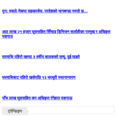
पुन: एमाले-नेकपा सहकार्यमा, प्रदेशको भागबण्डा यस्तो छ…
आठ लाख २१ हजार घुससहित सिँचाइ डिभिजन सर्लाहीका प्रमुख र अधिकृत
पक्राउ
घरमाथि पहिरो खस्दा ३ वर्षीय बालकको मृत्यु, दुई घाइते
घरमाथिबाट पहिरो खसेपछि १३ घरधुरी स्थानान्तरण
पाँच लाख घुससहित कर अधिकृत रंगेहात पक्राऊ
ट्रेन्डिङ्ग