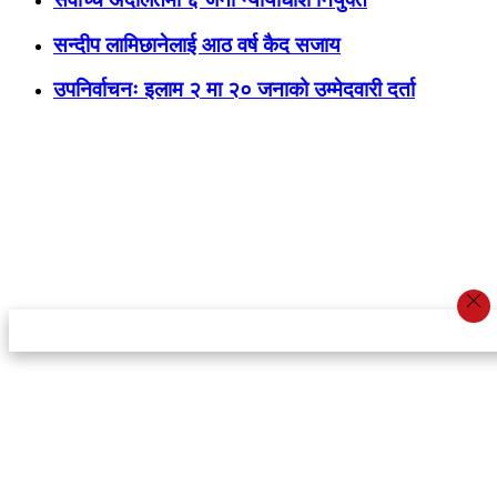
सन्दीप लामिछानेलाई आठ वर्ष कैद सजाय
उपनिर्वाचनः इलाम २ मा २० जनाको उम्मेदवारी दर्ता
स्टार इन्नोभेसन एण्ड रिसर्च सेन्टर प्रा.लि.द्वारा सञ्चालित
इमेल:
info@khabarbajar.com
फोन:
९८५८०५०००७, ९८०३९५०००७
सूचना विभाग दर्ता:
३०७०/०७८-०७९