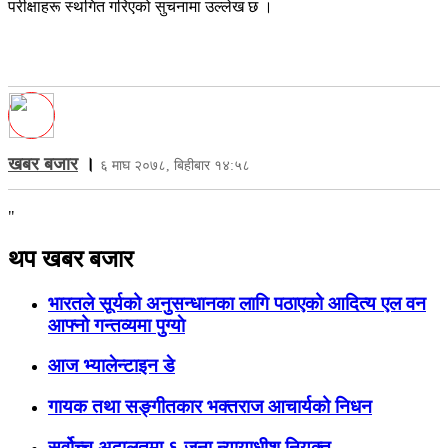
परीक्षाहरू स्थगित गरिएको सुचनामा उल्लेख छ ।
खबर बजार
।
६ माघ २०७८, बिहीबार १४:५८
"
थप खबर बजार
भारतले सूर्यको अनुसन्धानका लागि पठाएको आदित्य एल वन
आफ्नो गन्तव्यमा पुग्याे
आज भ्यालेन्टाइन डे
गायक तथा सङ्गीतकार भक्तराज आचार्यको निधन
सर्वोच्च अदालतमा ६ जना न्यायाधीश नियुक्त