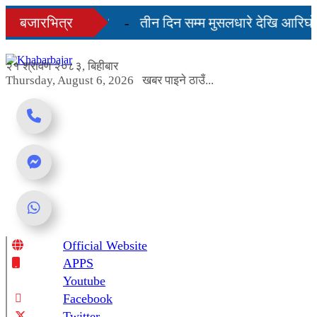
Skip
ेही दिनमै सहज हुन्छ’
बजारभित्र
तीन दिन सम्म मुसलधारे देखि आरिघोप्
to
content
ागबण्डा यस्तो छ...
२१ श्रावण २०८३, बिहीबार
Thursday, August 6, 2026
खबर पाइने ठाउँ...
Official Website
Online News Portal
APPS
Youtube
Facebook
Twitter