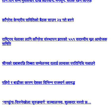
तीन दिन सम्म मुसलधारे देखि आरिघोप्टे मनसुन, सतर्क रहन आग्रह
काँग्रेस केन्द्रीय समितिको बैठक साउन २४ गते बस्ने
राष्ट्रिय भेलाका लागि काँग्रेस संस्थापन इतरको ५५१ सदस्यीय मूल आयोजक
समिति
चीनको दबाबपछि तिब्बत सम्मेलनमा दलाई लामाका प्रतिनिधि नआउने
पहिरो र बाढीका कारण देशका विभिन्न राजमार्ग अवरुद्ध
‘नागढुंगा-सिस्नेखोला सुरुङमार्ग’ सञ्चालनमा, शुल्कदर यस्तो छ…