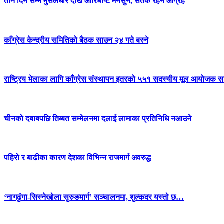
तीन दिन सम्म मुसलधारे देखि आरिघोप्टे मनसुन, सतर्क रहन आग्रह
काँग्रेस केन्द्रीय समितिको बैठक साउन २४ गते बस्ने
राष्ट्रिय भेलाका लागि काँग्रेस संस्थापन इतरको ५५१ सदस्यीय मूल आयोजक स
चीनको दबाबपछि तिब्बत सम्मेलनमा दलाई लामाका प्रतिनिधि नआउने
पहिरो र बाढीका कारण देशका विभिन्न राजमार्ग अवरुद्ध
‘नागढुंगा-सिस्नेखोला सुरुङमार्ग’ सञ्चालनमा, शुल्कदर यस्तो छ…