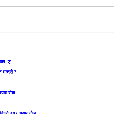
पाल ‘ए’
त मन्त्री ?
ुपमा राेक
० किलो ७१६ ग्राम तौल