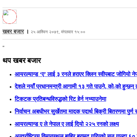
खबर बजार
।
२५ आश्विन २०७९, मंगलवार १५:००
"
थप खबर बजार
आयरल्यान्ड ‘ए’ लाई ३ रनले हराएर क्लिन स्वीपबाट जोगियो ने
देशले नयाँ प्रधानमन्त्री आगामी १३ गते पाउने, को-को हुन्छन् 
टिकटक प्रतिबन्धविरुद्धको रिट हेर्न नभ्याउनेमा
निर्वाचन अबधीभर सुर्खेतमा मादक पदार्थ बिक्री बितरणमा पुर्ण र
आयरल्यान्ड ए ले नेपाल ए लाई दियो २२५ रनको लक्ष्य
अन्तर्राष्ट्रिय विमानस्थल बाहिर बरामद गरिएको सुन गाल्दा ६