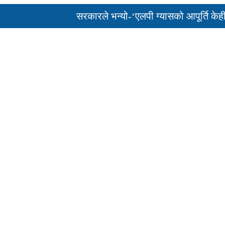
सरकारले भन्यो-‘एलपी ग्यासको आपूर्ति केही दिनम
पुन: एमाले-नेकपा सहकार्यमा, प्रदेशको भागबण्डा 