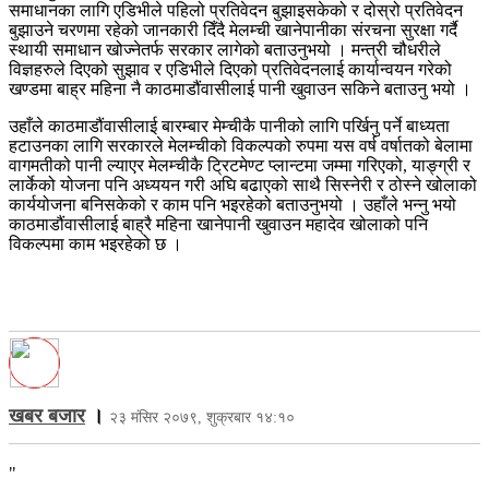
समाधानका लागि एडिभीले पहिलो प्रतिवेदन बुझाइसकेको र दोस्रो प्रतिवेदन
बुझाउने चरणमा रहेको जानकारी दिँदै मेलम्ची खानेपानीका संरचना सुरक्षा गर्दै
स्थायी समाधान खोज्नेतर्फ सरकार लागेको बताउनुभयो । मन्त्री चौधरीले
विज्ञहरुले दिएको सुझाव र एडिभीले दिएको प्रतिवेदनलाई कार्यान्वयन गरेको
खण्डमा बाह्र महिना नै काठमाडौंवासीलाई पानी खुवाउन सकिने बताउनु भयो ।
उहाँले काठमाडौंवासीलाई बारम्बार मेम्चीकै पानीको लागि पर्खिनु पर्ने बाध्यता
हटाउनका लागि सरकारले मेलम्चीको विकल्पको रुपमा यस वर्ष वर्षातको बेलामा
वागमतीको पानी ल्याएर मेलम्चीकै ट्रिटमेण्ट प्लान्टमा जम्मा गरिएको, याङ्ग्री र
लार्केको योजना पनि अध्ययन गरी अघि बढाएको साथै सिस्नेरी र ठोस्ने खोलाको
कार्ययोजना बनिसकेको र काम पनि भइरहेको बताउनुभयो । उहाँले भन्नु भयो
काठमाडौंवासीलाई बाह्रै महिना खानेपानी खुवाउन महादेव खोलाको पनि
विकल्पमा काम भइरहेको छ ।
खबर बजार
।
२३ मंसिर २०७९, शुक्रबार १४:१०
"