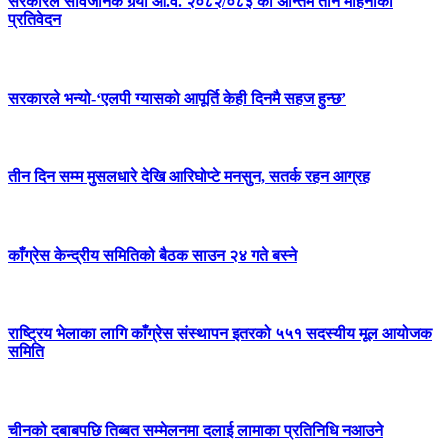
सरकारले सार्वजनिक गर्‍यो आ.व. २०८२/०८३ को अन्तिम तीन महिनाको
प्रतिवेदन
सरकारले भन्यो-‘एलपी ग्यासको आपूर्ति केही दिनमै सहज हुन्छ’
तीन दिन सम्म मुसलधारे देखि आरिघोप्टे मनसुन, सतर्क रहन आग्रह
काँग्रेस केन्द्रीय समितिको बैठक साउन २४ गते बस्ने
राष्ट्रिय भेलाका लागि काँग्रेस संस्थापन इतरको ५५१ सदस्यीय मूल आयोजक
समिति
चीनको दबाबपछि तिब्बत सम्मेलनमा दलाई लामाका प्रतिनिधि नआउने