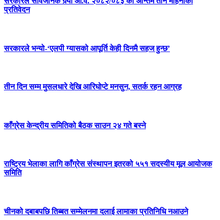
सरकारले सार्वजनिक गर्‍यो आ.व. २०८२/०८३ को अन्तिम तीन महिनाको
प्रतिवेदन
सरकारले भन्यो-‘एलपी ग्यासको आपूर्ति केही दिनमै सहज हुन्छ’
तीन दिन सम्म मुसलधारे देखि आरिघोप्टे मनसुन, सतर्क रहन आग्रह
काँग्रेस केन्द्रीय समितिको बैठक साउन २४ गते बस्ने
राष्ट्रिय भेलाका लागि काँग्रेस संस्थापन इतरको ५५१ सदस्यीय मूल आयोजक
समिति
चीनको दबाबपछि तिब्बत सम्मेलनमा दलाई लामाका प्रतिनिधि नआउने