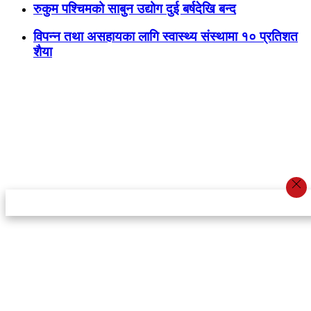
रुकुम पश्चिमको साबुन उद्योग दुई बर्षदेखि बन्द
विपन्न तथा असहायका लागि स्वास्थ्य संस्थामा १० प्रतिशत
शैया
स्टार इन्नोभेसन एण्ड रिसर्च सेन्टर प्रा.लि.द्वारा सञ्चालित
इमेल:
info@khabarbajar.com
फोन:
९८५८०५०००७, ९८०३९५०००७
सूचना विभाग दर्ता:
३०७०/०७८-०७९