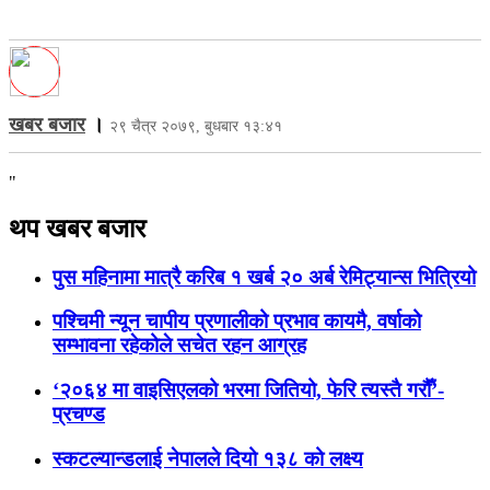
खबर बजार
।
२९ चैत्र २०७९, बुधबार १३:४१
"
थप खबर बजार
पुस महिनामा मात्रै करिब १ खर्ब २० अर्ब रेमिट्यान्स भित्रियो
पश्चिमी न्यून चापीय प्रणालीको प्रभाव कायमै, वर्षाको
सम्भावना रहेकोले सचेत रहन आग्रह
‘२०६४ मा वाइसिएलको भरमा जितियो, फेरि त्यस्तै गरौँ’-
प्रचण्ड
स्कटल्यान्डलाई नेपालले दियो १३८ को लक्ष्य