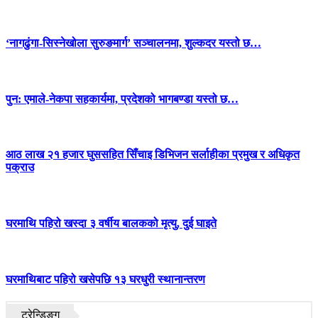
‘नागढुंगा-सिस्नेखोला सुरुङमार्ग’ सञ्चालनमा, शुल्कदर यस्तो छ…
पुन: एमाले-नेकपा सहकार्यमा, प्रदेशको भागबण्डा यस्तो छ…
आठ लाख २१ हजार घुससहित सिँचाइ डिभिजन सर्लाहीका प्रमुख र अधिकृत
पक्राउ
घरमाथि पहिरो खस्दा ३ वर्षीय बालकको मृत्यु, दुई घाइते
घरमाथिबाट पहिरो खसेपछि १३ घरधुरी स्थानान्तरण
ट्रेन्डिङ्ग