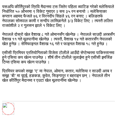
यसअघि कीर्तिपुरको त्रिवि मैदानमा टस जितेर पहिला ब्याटिङ गरेको मलेसियाले
निर्धारित ५० ओभरमा ९ विकेट गुमाएर २ सय ३५ रन बनायो । मलेसियाका
कप्तान अहमद फैजले ७६ र विरनदीप सिंहले ४६ रन बनाए । बलिङतर्फ
नेपालका सोमपाल कामी र सन्दीप लामिछानेले ३/३ विकेट लिए । त्यस्तै ललित
राजवंशीले २ र गुलसन झाले १ विकेट लिए ।
नेपालले दोस्रो खेल वैशाख ८ गते ओमानसँग खेल्नेछ । नेपालले साउदी अरबसँग
वैशाख ११ गते मूलपानीमा खेल्नेछ । त्यस्तै, वैशाख १४ गते कतारसँग नेपालको
खेल हुनेछ । सेमिफाइनल वैशाख १६ गते र फाइनल वैशाख १८ गते हुनेछ ।
एसीसी प्रिमियर प्रतियोगिताको विजेता टोलीले आउँदो सेप्टेम्बरमा पाकिस्तानमा
हुने एसिया कप खेल्न पाउनेछ । शीर्ष तीन टोलीले जुलाईमा हुने एसीसी इमर्जिङ
टिम्स एसिया कप खेल्न पाउनेछ ।
प्रिमियर कपको समूह ’ए’ मा नेपाल, ओमान, कतार, मलेसिया र साउदी अरब र
समूह ’बी’ मा यूएई, हङकङ, कुवेत, सिङ्गापुर र बहराइन छन् । नेपालले तीन
खेल कीर्तिपुर मैदानमा र एउटा खेल मूलपानीमा खेल्नेछ ।