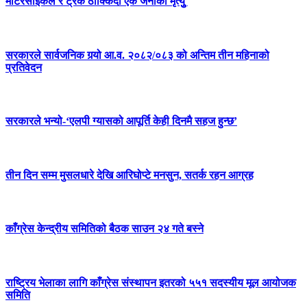
मोटरसाइकल र ट्रक ठोक्किँदा एक जनाको मृत्युु
सरकारले सार्वजनिक गर्‍यो आ.व. २०८२/०८३ को अन्तिम तीन महिनाको
प्रतिवेदन
सरकारले भन्यो-‘एलपी ग्यासको आपूर्ति केही दिनमै सहज हुन्छ’
तीन दिन सम्म मुसलधारे देखि आरिघोप्टे मनसुन, सतर्क रहन आग्रह
काँग्रेस केन्द्रीय समितिको बैठक साउन २४ गते बस्ने
राष्ट्रिय भेलाका लागि काँग्रेस संस्थापन इतरको ५५१ सदस्यीय मूल आयोजक
समिति