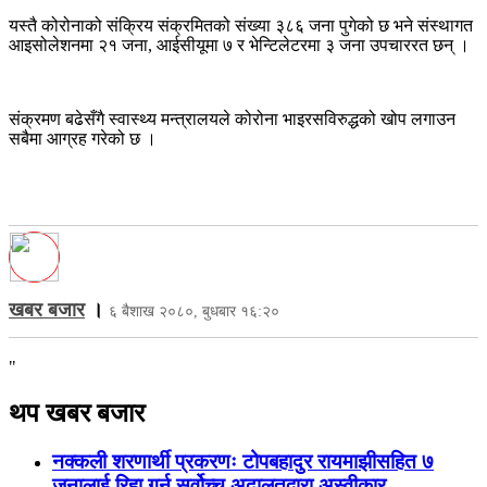
यस्तै कोरोनाको संक्रिय संक्रमितको संख्या ३८६ जना पुगेको छ भने संस्थागत
आइसोलेशनमा २१ जना, आईसीयूमा ७ र भेन्टिलेटरमा ३ जना उपचाररत छन् ।
संक्रमण बढेसँगै स्वास्थ्य मन्त्रालयले कोरोना भाइरसविरुद्धको खोप लगाउन
सबैमा आग्रह गरेको छ ।
खबर बजार
।
६ बैशाख २०८०, बुधबार १६:२०
"
थप खबर बजार
नक्कली शरणार्थी प्रकरणः टोपबहादुर रायमाझीसहित ७
जनालाई रिहा गर्न सर्वोच्च अदालतद्वारा अस्वीकार