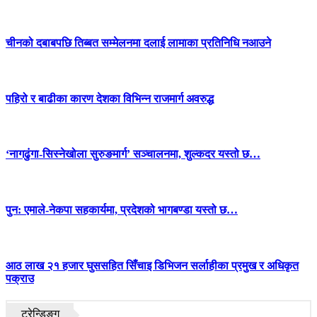
चीनको दबाबपछि तिब्बत सम्मेलनमा दलाई लामाका प्रतिनिधि नआउने
पहिरो र बाढीका कारण देशका विभिन्न राजमार्ग अवरुद्ध
‘नागढुंगा-सिस्नेखोला सुरुङमार्ग’ सञ्चालनमा, शुल्कदर यस्तो छ…
पुन: एमाले-नेकपा सहकार्यमा, प्रदेशको भागबण्डा यस्तो छ…
आठ लाख २१ हजार घुससहित सिँचाइ डिभिजन सर्लाहीका प्रमुख र अधिकृत
पक्राउ
ट्रेन्डिङ्ग