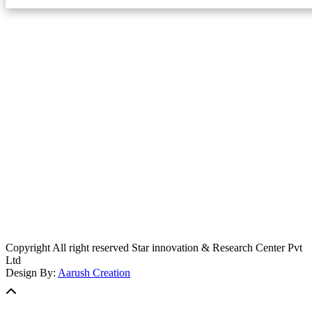
स्टार इन्नोभेसन एण्ड रिसर्च सेन्टर प्रा.लि.द्वारा सञ्चालित
इमेल:
info@khabarbajar.com
फोन:
९८५८०५०००७, ९८०३९५०००७
सूचना विभाग दर्ता:
३०७०/०७८-०७९
सम्पादकः
डम्बर खड्का
व्यवस्थापक:
चन्द्रबहादुर ओली
लेखापाल:
अनिल चौधरी
कार्यकारी सम्पादकः
सिर्जना बुढाथोकी
जनसम्पर्क अधिकारीः
लक्ष्मण ओली
मार्केटरः
दिवश खत्री
Copyright All right reserved Star innovation & Research Center Pvt
Ltd
Design By:
Aarush Creation