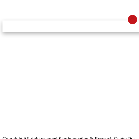
स्टार इन्नोभेसन एण्ड रिसर्च सेन्टर प्रा.लि.द्वारा सञ्चालित
इमेल:
info@khabarbajar.com
फोन:
९८५८०५०००७, ९८०३९५०००७
सूचना विभाग दर्ता:
३०७०/०७८-०७९
सम्पादकः
डम्बर खड्का
व्यवस्थापक:
चन्द्रबहादुर ओली
लेखापाल:
अनिल चौधरी
कार्यकारी सम्पादकः
सिर्जना बुढाथोकी
जनसम्पर्क अधिकारीः
लक्ष्मण ओली
मार्केटरः
दिवश खत्री
Copyright All right reserved Star innovation & Research Center Pvt