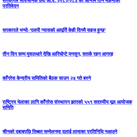
सरकारले सार्वजनिक गर्‍यो आ.व. २०८२/०८३ को अन्तिम तीन महिनाको
प्रतिवेदन
सरकारले भन्यो-‘एलपी ग्यासको आपूर्ति केही दिनमै सहज हुन्छ’
तीन दिन सम्म मुसलधारे देखि आरिघोप्टे मनसुन, सतर्क रहन आग्रह
काँग्रेस केन्द्रीय समितिको बैठक साउन २४ गते बस्ने
राष्ट्रिय भेलाका लागि काँग्रेस संस्थापन इतरको ५५१ सदस्यीय मूल आयोजक
समिति
चीनको दबाबपछि तिब्बत सम्मेलनमा दलाई लामाका प्रतिनिधि नआउने