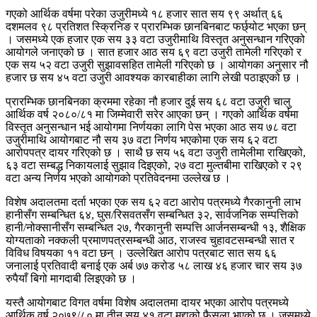
गएको आर्थिक वर्षमा परेका उजुरीमध्ये १८ हजार सात सय ९९ अर्थात् ६६
दशमलव ९८ प्रतिशत स्क्रिनिङ र प्रारम्भिक छानबिनबाट फर्छ्योट भएका छन्
। जसमध्ये एक हजार एक सय ३३ वटा उजुरीमाथि विस्तृत अनुसन्धान गरिएको
आयोगले जनाएको छ । सात हजार आठ सय ६९ वटा उजुरी तामेली गरिएको र
एक सय ५२ वटा उजुरी सुझावसहित तामेली गरिएको छ । आयोगका अनुसार नौ
हजार छ सय ४५ वटा उजुरी आवश्यक कारबाहीका लागि लेखी पठाइएको छ ।
प्रारम्भिक छानबिनका क्रममा रहेका नौ हजार दुई सय ६८ वटा उजुरी चालु
आर्थिक वर्ष २०८०/८१ मा जिम्मेवारी सरेर आएका छन् । गएको आर्थिक वर्षमा
विस्तृत अनुसन्धान भई आयोगमा निर्णयका लागि पेस भएका आठ सय ७८ वटा
उजुरीमाथि आयोगबाट नौ सय ३७ वटा निर्णय भएकोमा एक सय ६२ वटा
आरोपपत्र दायर गरिएको छ । साथै छ सय ५६ वटा उजुरी तामेलीमा राखिएको,
६३ वटा सम्बद्ध निकायलाई सुझाव दिइएको, २७ वटा मुल्तबीमा राखिएको र २९
वटा अन्य निर्णय भएको आयोगको प्रतिवेदनमा उल्लेख छ ।
विशेष अदालतमा दर्ता भएका एक सय ६२ वटा आरोप पत्रमध्ये गैरकानुनी लाभ
हानीसँग सम्बन्धित ६४, घुस/रिसवतसँग सम्बन्धित ३२, सार्वजनिक सम्पत्तिको
हानी/नोक्सानीसँग सम्बन्धित २७, गैरकानुनी सम्पत्ति आर्जनसम्बन्धी १३, शैक्षिक
योग्यताको नक्कली प्रमाणपत्रसम्बन्धी आठ, राजस्व चुहावटसम्बन्धी सात र
विविध विषयका ११ वटा छन् । उल्लेखित आरोप पत्रबाट सात सय ६६
जनालाई प्रतिवादी बनाई एक अर्ब ७७ करोड ५८ लाख ४६ हजार चार सय ३७
रुपैयाँ बिगो मागदाबी लिइएको छ ।
यस्तै आयोगबाट विगत वर्षमा विशेष अदालतमा दायर भएका आरोप पत्रमध्ये
आर्थिक वर्ष २०७९/८० मा तीन सय ४१ वटा मुद्दाको फैसला भएको छ । जसमध्ये