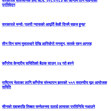
सरकारले सार्वजनिक गर्‍यो आ.व. २०८२/०८३ को अन्तिम तीन महिनाको
प्रतिवेदन
सरकारले भन्यो-‘एलपी ग्यासको आपूर्ति केही दिनमै सहज हुन्छ’
तीन दिन सम्म मुसलधारे देखि आरिघोप्टे मनसुन, सतर्क रहन आग्रह
काँग्रेस केन्द्रीय समितिको बैठक साउन २४ गते बस्ने
राष्ट्रिय भेलाका लागि काँग्रेस संस्थापन इतरको ५५१ सदस्यीय मूल आयोजक
समिति
चीनको दबाबपछि तिब्बत सम्मेलनमा दलाई लामाका प्रतिनिधि नआउने