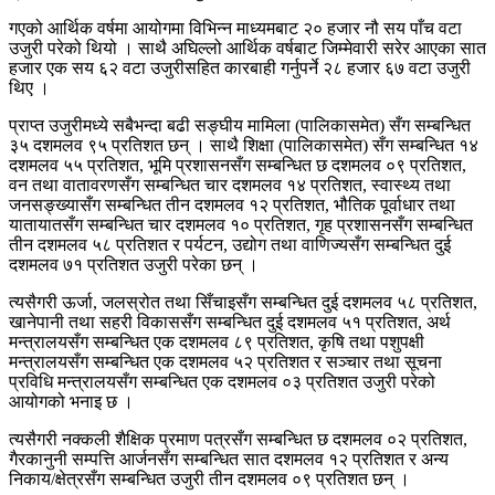
गएको आर्थिक वर्षमा आयोगमा विभिन्न माध्यमबाट २० हजार नौ सय पाँच वटा
उजुरी परेको थियो । साथै अघिल्लो आर्थिक वर्षबाट जिम्मेवारी सरेर आएका सात
हजार एक सय ६२ वटा उजुरीसहित कारबाही गर्नुपर्ने २८ हजार ६७ वटा उजुरी
थिए ।
प्राप्त उजुरीमध्ये सबैभन्दा बढी सङ्घीय मामिला (पालिकासमेत) सँग सम्बन्धित
३५ दशमलव ९५ प्रतिशत छन् । साथै शिक्षा (पालिकासमेत) सँग सम्बन्धित १४
दशमलव ५५ प्रतिशत, भूमि प्रशासनसँग सम्बन्धित छ दशमलव ०९ प्रतिशत,
वन तथा वातावरणसँग सम्बन्धित चार दशमलव १४ प्रतिशत, स्वास्थ्य तथा
जनसङ्ख्यासँग सम्बन्धित तीन दशमलव १२ प्रतिशत, भौतिक पूर्वाधार तथा
यातायातसँग सम्बन्धित चार दशमलव १० प्रतिशत, गृह प्रशासनसँग सम्बन्धित
तीन दशमलव ५८ प्रतिशत र पर्यटन, उद्योग तथा वाणिज्यसँग सम्बन्धित दुई
दशमलव ७१ प्रतिशत उजुरी परेका छन् ।
त्यसैगरी ऊर्जा, जलस्रोत तथा सिँचाइसँग सम्बन्धित दुई दशमलव ५८ प्रतिशत,
खानेपानी तथा सहरी विकाससँग सम्बन्धित दुई दशमलव ५१ प्रतिशत, अर्थ
मन्त्रालयसँग सम्बन्धित एक दशमलव ८९ प्रतिशत, कृषि तथा पशुपक्षी
मन्त्रालयसँग सम्बन्धित एक दशमलव ५२ प्रतिशत र सञ्चार तथा सूचना
प्रविधि मन्त्रालयसँग सम्बन्धित एक दशमलव ०३ प्रतिशत उजुरी परेको
आयोगको भनाइ छ ।
त्यसैगरी नक्कली शैक्षिक प्रमाण पत्रसँग सम्बन्धित छ दशमलव ०२ प्रतिशत,
गैरकानुनी सम्पत्ति आर्जनसँग सम्बन्धित सात दशमलव १२ प्रतिशत र अन्य
निकाय/क्षेत्रसँग सम्बन्धित उजुरी तीन दशमलव ०९ प्रतिशत छन् ।