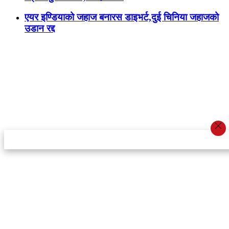
एयर इण्डियाको जहाज बनारस डाइभर्ट,दुई चिनिया जहाजको
उडान रद्द
स्टार इन्नोभेसन एण्ड रिसर्च सेन्टर प्रा.लि.द्वारा सञ्चालित
इमेल:
info@khabarbajar.com
फोन:
९८५८०५०००७, ९८०३९५०००७
सूचना विभाग दर्ता:
३०७०/०७८-०७९
सम्पादकः
डम्बर खड्का