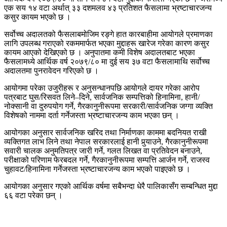
एक सय १४ वटा अर्थात् ३३ दशमलव ४३ प्रतिशत फैसलामा भ्रष्टाचारजन्य
कसुर कायम भएको छ ।
सर्वोच्च अदालतको फैसलाबमोजिम रङ्गे हात कारबाहीमा आयोगले प्रमाणका
लागि उपलब्ध गराएको रकममार्फत भएका मुद्दाहरू खारेज गरेका कारण कसुर
कायम आएको देखिएको छ । अनुपातमा कमी विशेष अदालतबाट भएका
फैसलामध्ये आर्थिक वर्ष २०७९/८० मा दुई सय ३७ वटा फैसलामाथि सर्वोच्च
अदालतमा पुनरावेदन गरिएको छ ।
आयोगमा परेका उजुरीहरू र अनुसन्धानपछि आयोगले दायर गरेका आरोप
पत्रबाट घुस/रिसवत लिने–दिने, सार्वजनिक सम्पत्तिको हिनामिना, हानी/
नोक्सानी वा दुरुपयोग गर्ने, गैरकानुनीरूपमा सरकारी/सार्वजनिक जग्गा व्यक्ति
विशेषको नाममा दर्ता गर्नेजस्ता भ्रष्टाचारजन्य काम भएका छन् ।
आयोगका अनुसार सार्वजनिक खरिद तथा निर्माणका काममा बदनियत राखी
व्यक्तिगत लाभ लिने तथा नेपाल सरकारलाई हानी पुर्‍याउने, गैरकानुनीरूपमा
सवारी चालक अनुमतिपत्र जारी गर्ने, गलत लिखत वा प्रतिवेदन बनाउने,
परीक्षाको परिणाम फेरबदल गर्ने, गैरकानुनीरूपमा सम्पत्ति आर्जन गर्ने, राजस्व
चुहावट/हिनामिना गर्नेजस्ता भ्रष्टाचारजन्य काम भएको पाइएको छ ।
आयोगका अनुसार गएको आर्थिक वर्षमा सबैभन्दा धेरै पालिकासँग सम्बन्धित मुद्दा
६६ वटा परेका छन् ।