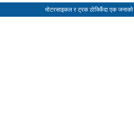
मोटरसाइकल र ट्रक ठोक्किँदा एक जनाको मृत्युु
पहिरो र बाढीका कारण देशका विभिन्न राजमार्ग अव