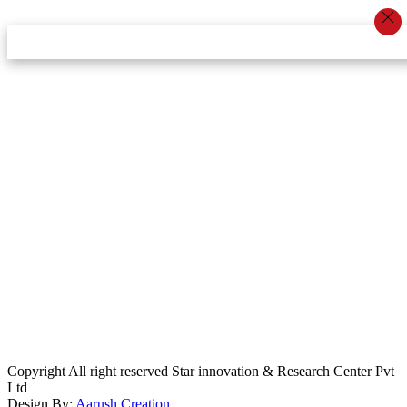
स्टार इन्नोभेसन एण्ड रिसर्च सेन्टर प्रा.लि.द्वारा सञ्चालित
इमेल:
info@khabarbajar.com
फोन:
९८५८०५०००७, ९८०३९५०००७
सूचना विभाग दर्ता:
३०७०/०७८-०७९
सम्पादकः
डम्बर खड्का
व्यवस्थापक:
चन्द्रबहादुर ओली
लेखापाल:
अनिल चौधरी
कार्यकारी सम्पादकः
सिर्जना बुढाथोकी
जनसम्पर्क अधिकारीः
लक्ष्मण ओली
मार्केटरः
दिवश खत्री
Copyright All right reserved Star innovation & Research Center Pvt
Ltd
Design By:
Aarush Creation