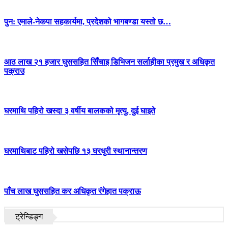
पुन: एमाले-नेकपा सहकार्यमा, प्रदेशको भागबण्डा यस्तो छ…
आठ लाख २१ हजार घुससहित सिँचाइ डिभिजन सर्लाहीका प्रमुख र अधिकृत
पक्राउ
घरमाथि पहिरो खस्दा ३ वर्षीय बालकको मृत्यु, दुई घाइते
घरमाथिबाट पहिरो खसेपछि १३ घरधुरी स्थानान्तरण
पाँच लाख घुससहित कर अधिकृत रंगेहात पक्राऊ
ट्रेन्डिङ्ग