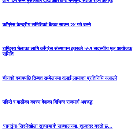
तीन दिन सम्म मुसलधारे देखि आरिघोप्टे मनसुन, सतर्क रहन आग्रह
काँग्रेस केन्द्रीय समितिको बैठक साउन २४ गते बस्ने
राष्ट्रिय भेलाका लागि काँग्रेस संस्थापन इतरको ५५१ सदस्यीय मूल आयोजक
समिति
चीनको दबाबपछि तिब्बत सम्मेलनमा दलाई लामाका प्रतिनिधि नआउने
पहिरो र बाढीका कारण देशका विभिन्न राजमार्ग अवरुद्ध
‘नागढुंगा-सिस्नेखोला सुरुङमार्ग’ सञ्चालनमा, शुल्कदर यस्तो छ…