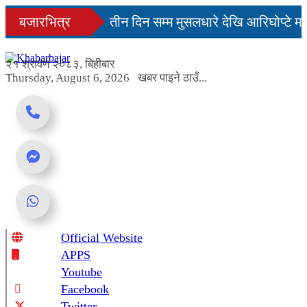
Skip
िनमै सहज हुन्छ’
बजारभित्र
तीन दिन सम्म मुसलधारे देखि आरिघोप्टे मन
to
content
डा यस्तो छ...
२१ श्रावण २०८३, बिहीबार
Thursday, August 6, 2026
खबर पाइने ठाउँ...
Official Website
Online News Portal
APPS
Youtube
Facebook
Twitter