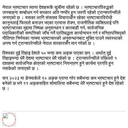
नेपाल भ्रष्टाचार व्याप्त देशहरूकै सूचीमा रहेको छ । भ्रष्टाचारविरुद्धको
जनचाहना सम्बोधन गर्न सरकार अति गम्भीर हुन जरुरी रहेको ट्रान्सपरेन्सीले
जनाएको छ । यसका लागि संसदमा विचाराधीन रहेका भ्रष्टाचारविरोधी
कानुनलाई फितलो बनाउन भएका प्रयास रोक्न, राजनीतिक व्यक्तिलाई पनि
भ्रष्टाचारका मुद्दामा निष्पक्ष अनुसन्धान र कारबाही गर्न, सार्वजनिक
पदाधिकारीको सम्पत्तिको जाँच गर्ने प्रतिबद्धता कार्यान्वयन गर्न र मन्त्रिपरिषद्को
नीतिगत निर्णयका नाममा भ्रष्टाचारको अनुसन्धानबाट मुक्ति पाउने व्यवस्थाको
अन्त्य गर्न ट्रान्सपरेन्सीले नेपाल सरकारसँग माग गरेको छ ।
विश्वका दुई तिहाइ देशले ५० भन्दा कम अङ्क पाएका छन् । अर्थात् दुई
तिहाइभन्दा धेरै देशमा भ्रष्टाचार धेरै रहेको छ । ट्रान्सपरेन्सीले पछिल्लो १
दशकमा सार्वजनिक क्षेत्रको भ्रष्टाचार नियन्त्रण हुने कार्यमा प्रगति हुन
नसकेको जनाएको छ ।
सन् २०२३ मा डेनमार्कले ९० अङ्क प्राप्त गरेर सबैभन्दा कम भ्रष्टाचार हुने देश
बनेको छ भने ११ अङ्कसहित सोमालिया सबैभन्दा धेरै भ्रष्टाचार हुने देश रहेको
छ ।