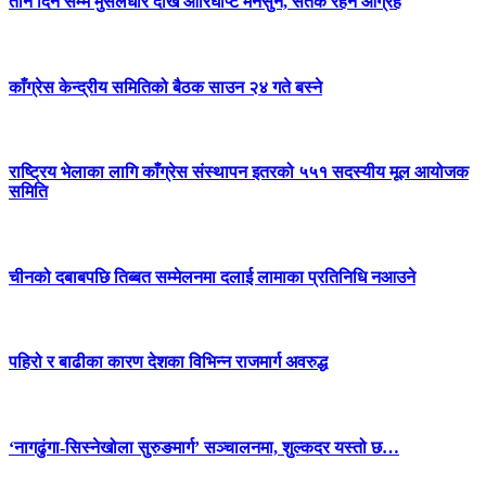
तीन दिन सम्म मुसलधारे देखि आरिघोप्टे मनसुन, सतर्क रहन आग्रह
काँग्रेस केन्द्रीय समितिको बैठक साउन २४ गते बस्ने
राष्ट्रिय भेलाका लागि काँग्रेस संस्थापन इतरको ५५१ सदस्यीय मूल आयोजक
समिति
चीनको दबाबपछि तिब्बत सम्मेलनमा दलाई लामाका प्रतिनिधि नआउने
पहिरो र बाढीका कारण देशका विभिन्न राजमार्ग अवरुद्ध
‘नागढुंगा-सिस्नेखोला सुरुङमार्ग’ सञ्चालनमा, शुल्कदर यस्तो छ…