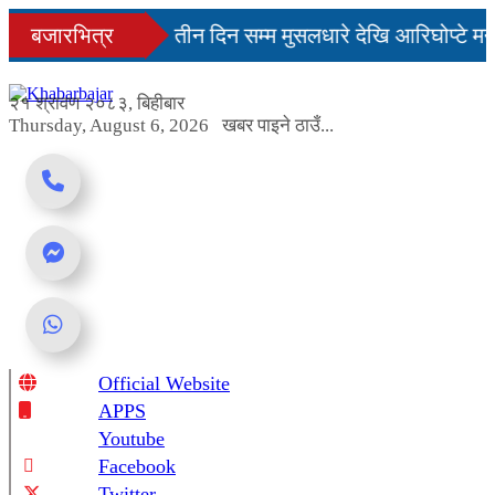
Skip
नमै सहज हुन्छ’
बजारभित्र
तीन दिन सम्म मुसलधारे देखि आरिघोप्टे मन
to
content
ा यस्तो छ...
२१ श्रावण २०८३, बिहीबार
Thursday, August 6, 2026
खबर पाइने ठाउँ...
Official Website
Online News Portal
APPS
Youtube
Facebook
Twitter