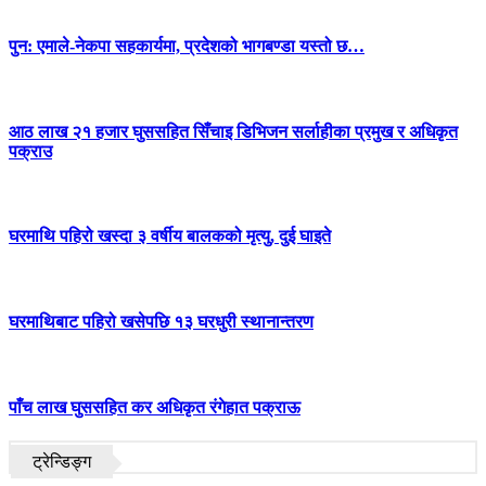
पुन: एमाले-नेकपा सहकार्यमा, प्रदेशको भागबण्डा यस्तो छ…
आठ लाख २१ हजार घुससहित सिँचाइ डिभिजन सर्लाहीका प्रमुख र अधिकृत
पक्राउ
घरमाथि पहिरो खस्दा ३ वर्षीय बालकको मृत्यु, दुई घाइते
घरमाथिबाट पहिरो खसेपछि १३ घरधुरी स्थानान्तरण
पाँच लाख घुससहित कर अधिकृत रंगेहात पक्राऊ
ट्रेन्डिङ्ग