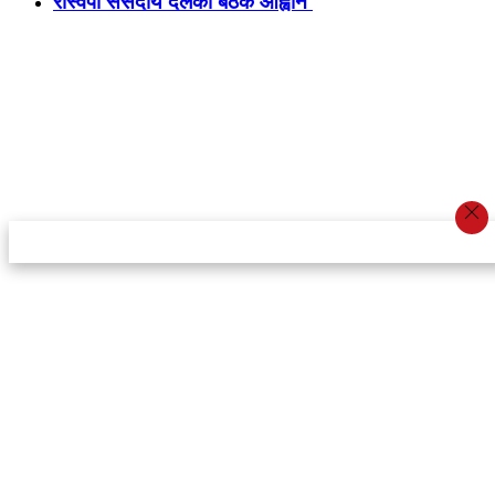
रास्वपा संसदीय दलको बैठक आह्वान
स्टार इन्नोभेसन एण्ड रिसर्च सेन्टर प्रा.लि.द्वारा सञ्चालित
इमेल:
info@khabarbajar.com
फोन:
९८५८०५०००७, ९८०३९५०००७
सूचना विभाग दर्ता:
३०७०/०७८-०७९
सम्पादकः
डम्बर खड्का
व्यवस्थापक:
चन्द्रबहादुर ओली