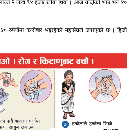
लाको २ लाख ९४ हजार रुपैयाँ थियो । आज चाँदीको भाउ भने ४०
र ४० रुपैयाँमा कारोबार भइरहेको महासंघले जनाएको छ । हिजो