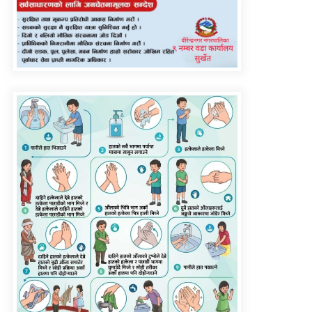
सुरुङमार्ग’ सञ्चालनमा,
शुल्कदर यस्तो छ…
घरमाथि पहिरो खस्दा ३ वर्षीय
बालकको मृत्यु, दुई घाइते