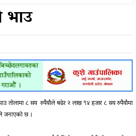
विभिन्न राजमार्ग अवरुद्ध
ो भाउ
ा,
आठ लाख २१ हजार घुससहित
…
सिँचाइ डिभिजन सर्लाहीका
प्रमुख र अधिकृत पक्राउ
 तोलामा ८ सय रुपैयाँले बढेर २ लाख ९४ हजार ८ सय रुपैयाँमा
घले जनाएको छ ।