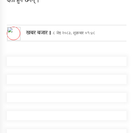
दर्ता हुने छैनन् ।
खबर बजार
।
८ जेष्ठ २०८३, शुक्रबार ०९:४८