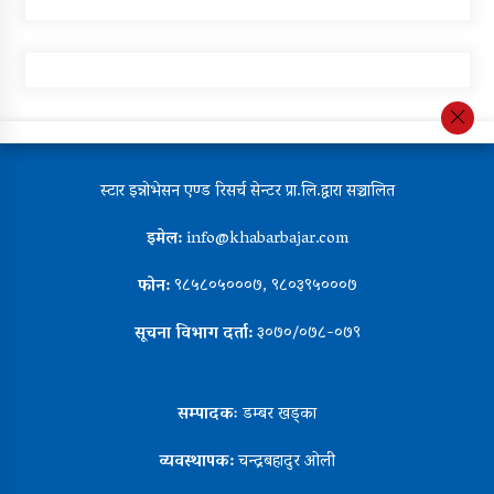
स्टार इन्नोभेसन एण्ड रिसर्च सेन्टर प्रा.लि.द्वारा सञ्चालित
इमेल:
info@khabarbajar.com
फोन:
९८५८०५०००७, ९८०३९५०००७
सूचना विभाग दर्ता:
३०७०/०७८-०७९
सम्पादकः
डम्बर खड्का
व्यवस्थापक:
चन्द्रबहादुर ओली