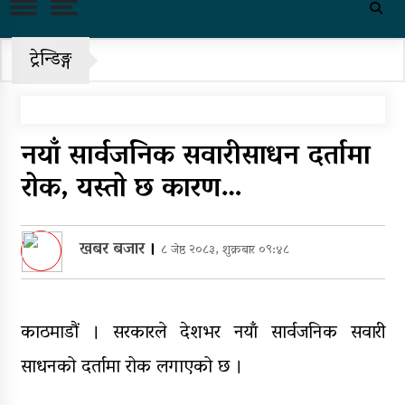
पहिरो र बाढीका कारण देशका विभिन्न
राजमार्ग अवरुद्ध
ट्रेन्डिङ्ग
‘नागढुंगा-सिस्नेखोला सुरुङमार्ग’
सञ्चालनमा, शुल्कदर यस्तो छ…
पुन: एमाले-नेकपा सहकार्यमा, प्रदेशको
नयाँ सार्वजनिक सवारीसाधन दर्तामा
भागबण्डा यस्तो छ…
रोक, यस्तो छ कारण…
आठ लाख २१ हजार घुससहित सिँचाइ
डिभिजन सर्लाहीका प्रमुख र अधिकृत
पक्राउ
खबर बजार
।
८ जेष्ठ २०८३, शुक्रबार ०९:४८
घरमाथि पहिरो खस्दा ३ वर्षीय बालकको
मृत्यु, दुई घाइते
काठमाडौं । सरकारले देशभर नयाँ सार्वजनिक सवारी
घरमाथिबाट पहिरो खसेपछि १३ घरधुरी
साधनको दर्तामा रोक लगाएको छ ।
स्थानान्तरण