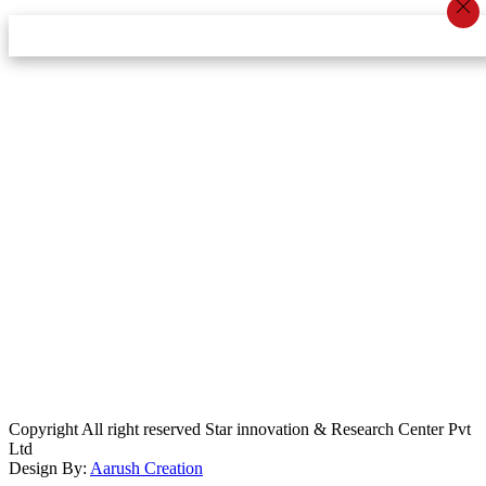
स्टार इन्नोभेसन एण्ड रिसर्च सेन्टर प्रा.लि.द्वारा सञ्चालित
इमेल:
info@khabarbajar.com
फोन:
९८५८०५०००७, ९८०३९५०००७
सूचना विभाग दर्ता:
३०७०/०७८-०७९
सम्पादकः
डम्बर खड्का
व्यवस्थापक:
चन्द्रबहादुर ओली
लेखापाल:
अनिल चौधरी
कार्यकारी सम्पादकः
सिर्जना बुढाथोकी
जनसम्पर्क अधिकारीः
लक्ष्मण ओली
मार्केटरः
दिवश खत्री
Copyright All right reserved Star innovation & Research Center Pvt
Ltd
Design By:
Aarush Creation