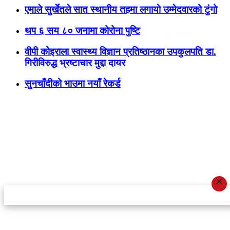
एमाले सुर्खेतले सात स्थानीय तहमा लगायो उम्मेदवारको टुंगो
थप ६ सय ८० जनामा कोरोना पुष्टि
वीपी कोइराला स्वास्थ्य विज्ञान प्रतिष्ठानका उपकुलपति डा.
गिरीविरुद्ध भ्रष्टाचार मुद्दा दायर
सुनचाँदीको भाउमा नयाँ रेकर्ड
स्टार इन्नोभेसन एण्ड रिसर्च सेन्टर प्रा.लि.द्वारा सञ्चालित