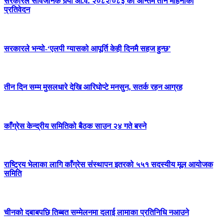
सरकारले सार्वजनिक गर्‍यो आ.व. २०८२/०८३ को अन्तिम तीन महिनाको
प्रतिवेदन
सरकारले भन्यो-‘एलपी ग्यासको आपूर्ति केही दिनमै सहज हुन्छ’
तीन दिन सम्म मुसलधारे देखि आरिघोप्टे मनसुन, सतर्क रहन आग्रह
काँग्रेस केन्द्रीय समितिको बैठक साउन २४ गते बस्ने
राष्ट्रिय भेलाका लागि काँग्रेस संस्थापन इतरको ५५१ सदस्यीय मूल आयोजक
समिति
चीनको दबाबपछि तिब्बत सम्मेलनमा दलाई लामाका प्रतिनिधि नआउने