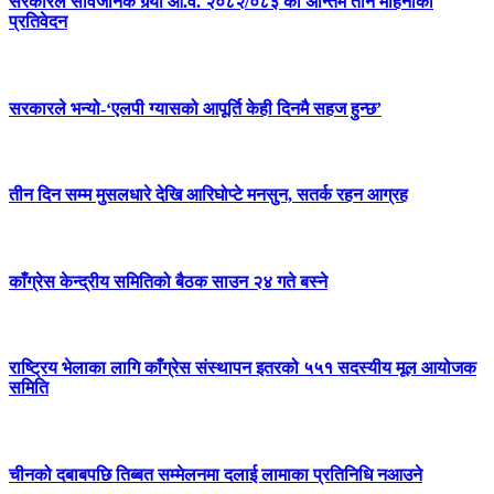
सरकारले सार्वजनिक गर्‍यो आ.व. २०८२/०८३ को अन्तिम तीन महिनाको
प्रतिवेदन
सरकारले भन्यो-‘एलपी ग्यासको आपूर्ति केही दिनमै सहज हुन्छ’
तीन दिन सम्म मुसलधारे देखि आरिघोप्टे मनसुन, सतर्क रहन आग्रह
काँग्रेस केन्द्रीय समितिको बैठक साउन २४ गते बस्ने
राष्ट्रिय भेलाका लागि काँग्रेस संस्थापन इतरको ५५१ सदस्यीय मूल आयोजक
समिति
चीनको दबाबपछि तिब्बत सम्मेलनमा दलाई लामाका प्रतिनिधि नआउने