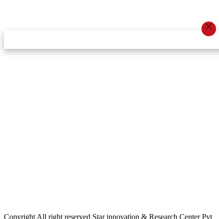
स्टार इन्नोभेसन एण्ड रिसर्च सेन्टर प्रा.लि.द्वारा सञ्चालित
इमेल:
info@khabarbajar.com
फोन:
९८५८०५०००७, ९८०३९५०००७
सूचना विभाग दर्ता:
३०७०/०७८-०७९
सम्पादकः
डम्बर खड्का
व्यवस्थापक:
चन्द्रबहादुर ओली
लेखापाल:
अनिल चौधरी
कार्यकारी सम्पादकः
सिर्जना बुढाथोकी
जनसम्पर्क अधिकारीः
लक्ष्मण ओली
मार्केटरः
दिवश खत्री
Copyright All right reserved Star innovation & Research Center Pvt