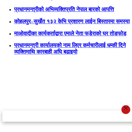
प्रधानमन्त्रीको अभिव्यक्तिप्रति नेपाल बारको आपत्ति
कोहलपुर–सुर्खेत १३२ केभि प्रशारण लाईन बिस्तारमा समस्या
माओवादीका कार्यकर्ताद्वारा एमाले नेता फडेराको घर तोडफोड
प्रधानमन्त्री कार्यालयको नाम लिएर कर्मचारीलाई धम्की दिने
व्यक्तिमाथि कारबाही अघि बढाइयो
स्टार इन्नोभेसन एण्ड रिसर्च सेन्टर प्रा.लि.द्वारा सञ्चालित