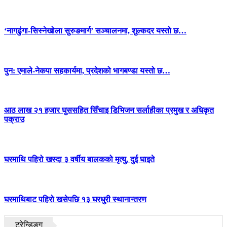
‘नागढुंगा-सिस्नेखोला सुरुङमार्ग’ सञ्चालनमा, शुल्कदर यस्तो छ…
पुन: एमाले-नेकपा सहकार्यमा, प्रदेशको भागबण्डा यस्तो छ…
आठ लाख २१ हजार घुससहित सिँचाइ डिभिजन सर्लाहीका प्रमुख र अधिकृत
पक्राउ
घरमाथि पहिरो खस्दा ३ वर्षीय बालकको मृत्यु, दुई घाइते
घरमाथिबाट पहिरो खसेपछि १३ घरधुरी स्थानान्तरण
ट्रेन्डिङ्ग