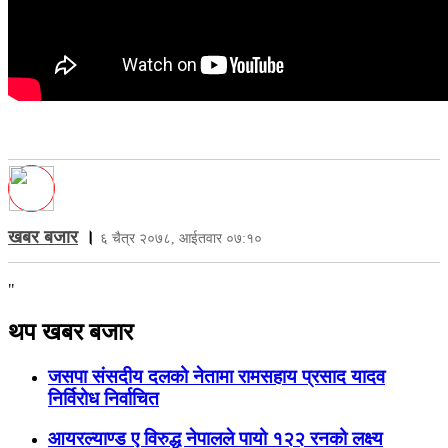
खबर बजार
।
६ चैत्र २०७८, आईतवार ०७:१०
"
थप खबर बजार
जसपा संसदीय दलको नेतामा रामसहाय प्रसाद यादव
निर्विरोध निर्वाचित
आयरल्याण्ड ए विरुद्ध नेपालले पायो १२२ रनको लक्ष्य