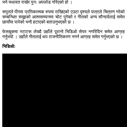
भने यथावत राखेर पुनः अपलोड गरिएको हो ।
सपुतले पीरमा प्रतिकात्मक रुपमा राखिएको एउटा दृश्यले पात्रले चित्रण गरेको
सम्बन्धित समूहको आत्मसम्मानमा चोट पुगेको र गीतको अन्य सौन्दर्यलाई समेत
छायाँमा पारेको भन्दै हटाएको बताउनुभएको छ ।
फेसबुकमा स्टाटस लेख्दै उहाँले पूरानो भिडिओ सेयर नगरिदिन समेत आग्रह
गर्नुभयो । उहाँले गीतलाई थप राजनीतिकरण नगर्न आग्रह समेत गर्नुभएको छ ।
भिडिओः