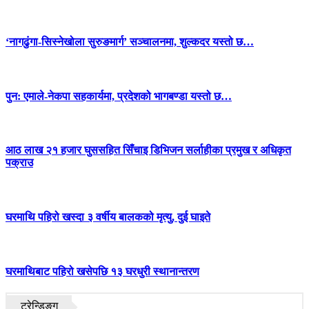
‘नागढुंगा-सिस्नेखोला सुरुङमार्ग’ सञ्चालनमा, शुल्कदर यस्तो छ…
पुन: एमाले-नेकपा सहकार्यमा, प्रदेशको भागबण्डा यस्तो छ…
आठ लाख २१ हजार घुससहित सिँचाइ डिभिजन सर्लाहीका प्रमुख र अधिकृत
पक्राउ
घरमाथि पहिरो खस्दा ३ वर्षीय बालकको मृत्यु, दुई घाइते
घरमाथिबाट पहिरो खसेपछि १३ घरधुरी स्थानान्तरण
ट्रेन्डिङ्ग