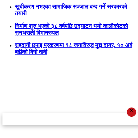
सूचीकरण नभएका सामाजिक सञ्जाल बन्द गर्ने सरकारको
तयारी
निर्माण शुरु भएको ३८ वर्षपछि उद्घाटन भयो कालीकोटको
सुनथराली विमानस्थल
राहदानी छपाइ प्रकरणमा १८ जनाविरुद्ध मुद्दा दायर, १० अर्ब
बढीको बिगो दावी
स्टार इन्नोभेसन एण्ड रिसर्च सेन्टर प्रा.लि.द्वारा सञ्चालित