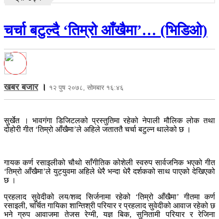
चर्चा बटुल्दै ‘तिम्रो आँखैमा’… (भिडिओ)
खबर बजार
।
१२ पुष २०७८, सोमबार १६:४६
सुर्खेत । भावगंगा डिजिटलको प्रस्तुतिमा रहेको नेपाली मौलिक लोक तथा
दोहोरी गीत ‘तिम्रो आँखैमा’ले अहिले जताततै चर्चा बटुल्न थालेको छ ।
गायक कर्ण रसाइलीको चौथो साँगीतिक कोशेली स्वरुप सार्वजनिक भएको गीत
‘तिम्रो आँखैमा’ले युट्युवमा अहिले धेरै भन्दा धेरै दर्शकको साथ पाएको देखिएको
छ ।
प्रहलाद सुवेदीको लय/शव्द सिर्जनामा रहेको ‘तिम्रो आँखैमा’ गीतमा कर्ण
रसाइली, चर्चित गायिका शान्तिश्री परियार र प्रहलाद सुवेदीको आवाज रहेको छ
भने ग्रुप आवाजमा तेजस रेग्मी, यज्ञ बिक, सुनितामी परियार र रेजिना