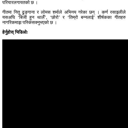
परियारलगायतको छ ।
गीतमा नितु ढुङ्गाना र लोमस शर्माले अभिनय गरेका छन् । कर्ण रसाइलीले
यसअघि ‘बिजी हुन थालेँ’, ‘छोरो’ र ‘तिम्रो बन्नलाई’ शीर्षकका गीतहरु
नागरिकमाझ पस्किसक्नुभएको छ ।
हेर्नुहोस् भिडिओः