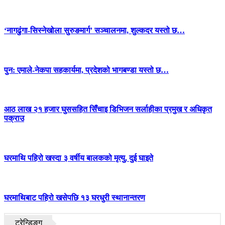
‘नागढुंगा-सिस्नेखोला सुरुङमार्ग’ सञ्चालनमा, शुल्कदर यस्तो छ…
पुन: एमाले-नेकपा सहकार्यमा, प्रदेशको भागबण्डा यस्तो छ…
आठ लाख २१ हजार घुससहित सिँचाइ डिभिजन सर्लाहीका प्रमुख र अधिकृत
पक्राउ
घरमाथि पहिरो खस्दा ३ वर्षीय बालकको मृत्यु, दुई घाइते
घरमाथिबाट पहिरो खसेपछि १३ घरधुरी स्थानान्तरण
ट्रेन्डिङ्ग