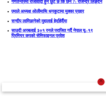
गणतन्त्रमा राजावादी हुने छुट छ कि छैन ?: राजेन्द्र लिङ्देन
एमाले अध्यक्ष ओलीमाथि धनकुटामा मुक्का प्रहार
सन्दीप लामिछानेको मुद्दालाई हेर्दाहेर्दैमा
साउदी अरबलाई ३०१ रनले पराजित गर्दै नेपाल यू–१९
प्रिमियर कपको सेमिफाइनल प्रवेश
स्टार इन्नोभेसन एण्ड रिसर्च सेन्टर प्रा.लि.द्वारा सञ्चालित
इमेल:
info@khabarbajar.com