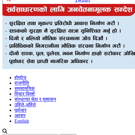
होमपेज
राजनीति
समसामयिक
विचार विमर्श
संस्थागत सेवा र सुशासन
उहिले-अहिले
पूर्वाधार
अवसर
English