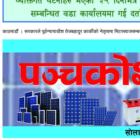
काठमाडौं । सरकारले पूर्वन्यायाधीश तेजबहादुर कार्कीको नेतृत्वमा मिटरब्याजसम