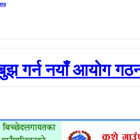
राउ
चबुझ गर्न नयाँ आयोग गठ