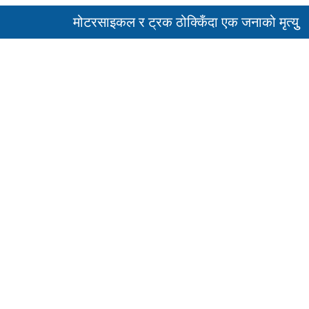
मोटरसाइकल र ट्रक ठोक्किँदा एक जनाको मृत्युु
सरकारल
पहिरो र बाढीका कारण देशका विभिन्न राजमार्ग अवरुद्ध