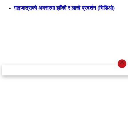
गाइजात्राको अवसरमा झाँकी र लाखे प्रदर्शन (भिडिओ)
स्टार इन्नोभेसन एण्ड रिसर्च सेन्टर प्रा.लि.द्वारा सञ्चालित
इमेल:
info@khabarbajar.com
फोन:
९८५८०५०००७, ९८०३९५०००७
सूचना विभाग दर्ता:
३०७०/०७८-०७९
सम्पादकः
डम्बर खड्का
व्यवस्थापक:
चन्द्रबहादुर ओली