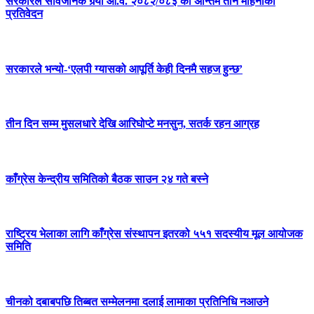
सरकारले सार्वजनिक गर्‍यो आ.व. २०८२/०८३ को अन्तिम तीन महिनाको
प्रतिवेदन
सरकारले भन्यो-‘एलपी ग्यासको आपूर्ति केही दिनमै सहज हुन्छ’
तीन दिन सम्म मुसलधारे देखि आरिघोप्टे मनसुन, सतर्क रहन आग्रह
काँग्रेस केन्द्रीय समितिको बैठक साउन २४ गते बस्ने
राष्ट्रिय भेलाका लागि काँग्रेस संस्थापन इतरको ५५१ सदस्यीय मूल आयोजक
समिति
चीनको दबाबपछि तिब्बत सम्मेलनमा दलाई लामाका प्रतिनिधि नआउने