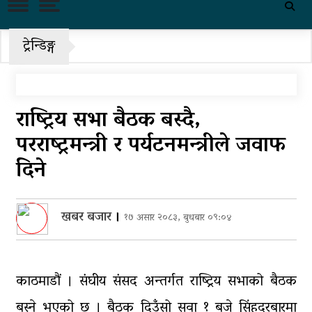
पहिरो र बाढीका कारण देशका विभिन्न
राजमार्ग अवरुद्ध
ट्रेन्डिङ्ग
‘नागढुंगा-सिस्नेखोला सुरुङमार्ग’
सञ्चालनमा, शुल्कदर यस्तो छ…
पुन: एमाले-नेकपा सहकार्यमा, प्रदेशको
राष्ट्रिय सभा बैठक बस्दै,
भागबण्डा यस्तो छ…
परराष्ट्रमन्त्री र पर्यटनमन्त्रीले जवाफ
आठ लाख २१ हजार घुससहित सिँचाइ
दिने
डिभिजन सर्लाहीका प्रमुख र अधिकृत
पक्राउ
खबर बजार
।
१७ असार २०८३, बुधबार ०९:०४
घरमाथि पहिरो खस्दा ३ वर्षीय बालकको
मृत्यु, दुई घाइते
घरमाथिबाट पहिरो खसेपछि १३ घरधुरी
काठमाडौं । संघीय संसद अन्तर्गत राष्ट्रिय सभाको बैठक
स्थानान्तरण
बस्ने भएको छ । बैठक दिउँसो सवा १ बजे सिंहदरबारमा