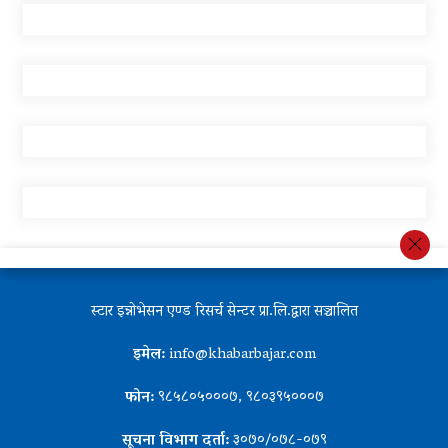
स्टार इन्नोभेसन एण्ड रिसर्च सेन्टर प्रा.लि.द्वारा सञ्चालित
इमेल:
info@khabarbajar.com
फोन:
९८५८०५०००७, ९८०३९५०००७
सूचना विभाग दर्ता:
३०७०/०७८-०७९