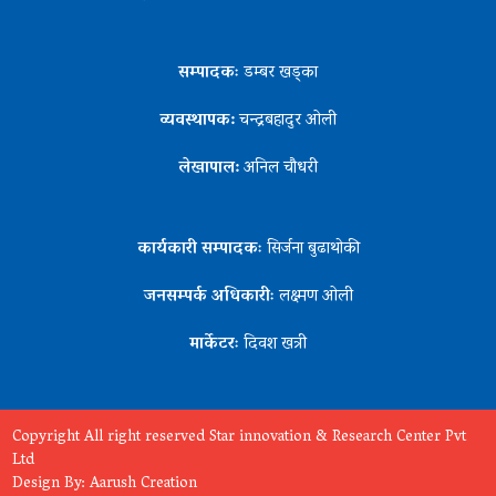
सम्पादकः
डम्बर खड्का
व्यवस्थापक:
चन्द्रबहादुर ओली
लेखापाल:
अनिल चौधरी
कार्यकारी सम्पादकः
सिर्जना बुढाथोकी
जनसम्पर्क अधिकारीः
लक्ष्मण ओली
मार्केटरः
दिवश खत्री
Copyright All right reserved Star innovation & Research Center Pvt
Ltd
Design By:
Aarush Creation