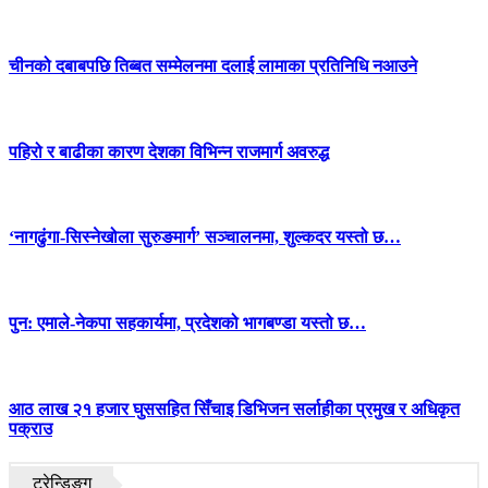
चीनको दबाबपछि तिब्बत सम्मेलनमा दलाई लामाका प्रतिनिधि नआउने
पहिरो र बाढीका कारण देशका विभिन्न राजमार्ग अवरुद्ध
‘नागढुंगा-सिस्नेखोला सुरुङमार्ग’ सञ्चालनमा, शुल्कदर यस्तो छ…
पुन: एमाले-नेकपा सहकार्यमा, प्रदेशको भागबण्डा यस्तो छ…
आठ लाख २१ हजार घुससहित सिँचाइ डिभिजन सर्लाहीका प्रमुख र अधिकृत
पक्राउ
ट्रेन्डिङ्ग