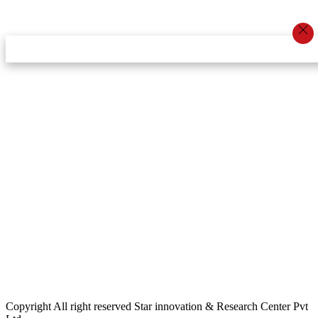
स्टार इन्नोभेसन एण्ड रिसर्च सेन्टर प्रा.लि.द्वारा सञ्चालित
इमेल:
info@khabarbajar.com
फोन:
९८५८०५०००७, ९८०३९५०००७
सूचना विभाग दर्ता:
३०७०/०७८-०७९
सम्पादकः
डम्बर खड्का
व्यवस्थापक:
चन्द्रबहादुर ओली
लेखापाल:
अनिल चौधरी
कार्यकारी सम्पादकः
सिर्जना बुढाथोकी
जनसम्पर्क अधिकारीः
लक्ष्मण ओली
मार्केटरः
दिवश खत्री
Copyright All right reserved Star innovation & Research Center Pvt