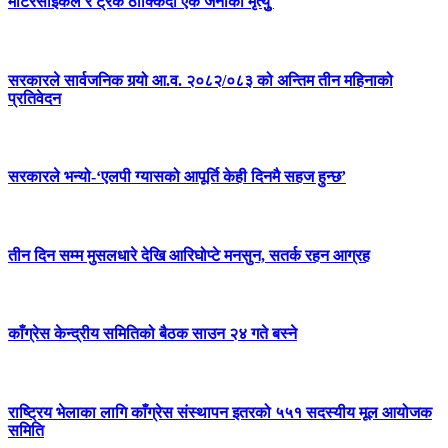
मोटरसाइकल र ट्रक ठोक्किँदा एक जनाको मृत्युु
सरकारले सार्वजनिक गर्‍यो आ.व. २०८२/०८३ को अन्तिम तीन महिनाको
प्रतिवेदन
सरकारले भन्यो-‘एलपी ग्यासको आपूर्ति केही दिनमै सहज हुन्छ’
तीन दिन सम्म मुसलधारे देखि आरिघोप्टे मनसुन, सतर्क रहन आग्रह
काँग्रेस केन्द्रीय समितिको बैठक साउन २४ गते बस्ने
राष्ट्रिय भेलाका लागि काँग्रेस संस्थापन इतरको ५५१ सदस्यीय मूल आयोजक
समिति