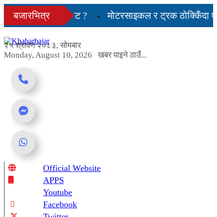
Skip
 भयो एक्ला-एक्लै भेट ?
बजारभित्र
मोटरसाइकल र ट्रक ठोक्किँदा एक ज
to
content
ाका प्रतिनिधि नआउने
२५ श्रावण २०८३, सोमबार
Monday, August 10, 2026
खबर पाइने ठाउँ...
Official Website
Online News Portal
APPS
Youtube
Facebook
Twitter