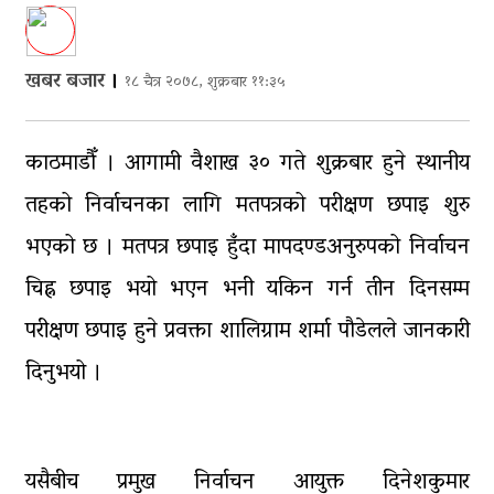
घरमाथि पहिरो खस्दा ३ वर्षीय बालकको मृत्यु, दुई
घाइते
खबर बजार
।
१८ चैत्र २०७८, शुक्रबार ११:३५
घरमाथिबाट पहिरो खसेपछि १३ घरधुरी स्थानान्तरण
काठमाडौँ । आगामी वैशाख ३० गते शुक्रबार हुने स्थानीय
तहको निर्वाचनका लागि मतपत्रको परीक्षण छपाइ शुरु
भएको छ । मतपत्र छपाइ हुँदा मापदण्डअनुरुपको निर्वाचन
चिह्न छपाइ भयो भएन भनी यकिन गर्न तीन दिनसम्म
परीक्षण छपाइ हुने प्रवक्ता शालिग्राम शर्मा पौडेलले जानकारी
दिनुभयो ।
यसैबीच प्रमुख निर्वाचन आयुक्त दिनेशकुमार