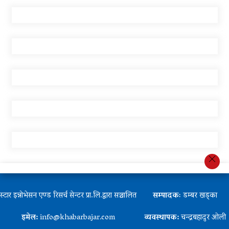
स्टार इन्नोभेसन एण्ड रिसर्च सेन्टर प्रा.लि.द्वारा सञ्चालित
सम्पादकः
डम्बर खड्का
इमेल:
info@khabarbajar.com
व्यवस्थापक:
चन्द्रबहादुर ओली