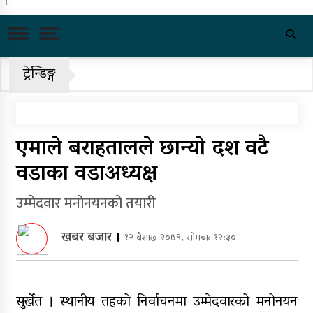
काँग्रेस केन्द्रीय समितिको बैठक साउन
२४ गते बस्ने
राष्ट्रिय भेलाका लागि काँग्रेस संस्थापन
ट्रेन्डिङ्ग
इतरको ५५१ सदस्यीय मूल आयोजक
समिति
चीनको दबाबपछि तिब्बत सम्मेलनमा
एमाले बराहतालले छान्यो दश वटै
दलाई लामाका प्रतिनिधि नआउने
वडाका वडाअध्यक्ष
पहिरो र बाढीका कारण देशका विभिन्न
राजमार्ग अवरुद्ध
उम्मेदवार मनोनयनको तयारी
‘नागढुंगा-सिस्नेखोला सुरुङमार्ग’
खबर बजार
।
१२ बैशाख २०७९, सोमबार १२:३०
सञ्चालनमा, शुल्कदर यस्तो छ…
पुन: एमाले-नेकपा सहकार्यमा, प्रदेशको
भागबण्डा यस्तो छ…
सुर्खेत । स्थानीय तहको निर्वाचनमा उम्मेदवारको मनोनयन