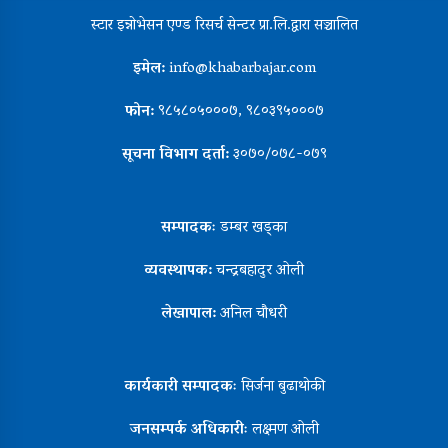
स्टार इन्नोभेसन एण्ड रिसर्च सेन्टर प्रा.लि.द्वारा सञ्चालित
इमेल:
info@khabarbajar.com
फोन:
९८५८०५०००७, ९८०३९५०००७
सूचना विभाग दर्ता:
३०७०/०७८-०७९
सम्पादकः
डम्बर खड्का
व्यवस्थापक:
चन्द्रबहादुर ओली
लेखापाल:
अनिल चौधरी
कार्यकारी सम्पादकः
सिर्जना बुढाथोकी
जनसम्पर्क अधिकारीः
लक्ष्मण ओली