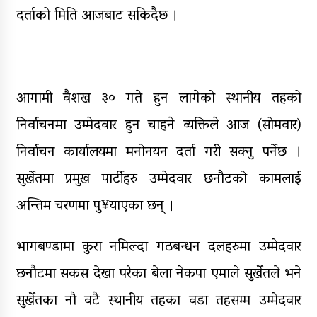
आठ लाख २१ हजार घुससहित सिँचाइ
दर्ताको मिति आजबाट सकिदैछ ।
डिभिजन सर्लाहीका प्रमुख र अधिकृत
पक्राउ
घरमाथि पहिरो खस्दा ३ वर्षीय बालकको
मृत्यु, दुई घाइते
आगामी वैशख ३० गते हुन लागेको स्थानीय तहको
निर्वाचनमा उम्मेदवार हुन चाहने व्यक्तिले आज (सोमवार)
निर्वाचन कार्यालयमा मनोनयन दर्ता गरी सक्नु पर्नेछ ।
सुर्खेतमा प्रमुख पार्टीहरु उम्मेदवार छनौटको कामलाई
अन्तिम चरणमा पु¥याएका छन् ।
भागबण्डामा कुरा नमिल्दा गठबन्धन दलहरुमा उम्मेदवार
छनौटमा सकस देखा परेका बेला नेकपा एमाले सुर्खेतले भने
सुर्खेतका नौ वटै स्थानीय तहका वडा तहसम्म उम्मेदवार