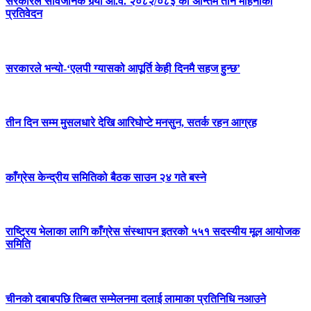
सरकारले सार्वजनिक गर्‍यो आ.व. २०८२/०८३ को अन्तिम तीन महिनाको
प्रतिवेदन
सरकारले भन्यो-‘एलपी ग्यासको आपूर्ति केही दिनमै सहज हुन्छ’
तीन दिन सम्म मुसलधारे देखि आरिघोप्टे मनसुन, सतर्क रहन आग्रह
काँग्रेस केन्द्रीय समितिको बैठक साउन २४ गते बस्ने
राष्ट्रिय भेलाका लागि काँग्रेस संस्थापन इतरको ५५१ सदस्यीय मूल आयोजक
समिति
चीनको दबाबपछि तिब्बत सम्मेलनमा दलाई लामाका प्रतिनिधि नआउने