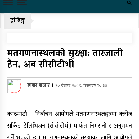
पहिरो र बाढीका कारण देशका विभिन्न
राजमार्ग अवरुद्ध
ट्रेन्डिङ्ग
‘नागढुंगा-सिस्नेखोला सुरुङमार्ग’
सञ्चालनमा, शुल्कदर यस्तो छ…
पुन: एमाले-नेकपा सहकार्यमा, प्रदेशको
मतगणनास्थलको सुरक्षा: तारजाली
भागबण्डा यस्तो छ…
हैन, अब सीसीटीभी
आठ लाख २१ हजार घुससहित सिँचाइ
डिभिजन सर्लाहीका प्रमुख र अधिकृत
पक्राउ
खबर बजार
।
२० बैशाख २०७९, मंगलवार १०:३४
घरमाथि पहिरो खस्दा ३ वर्षीय बालकको
मृत्यु, दुई घाइते
काठमाडौं । निर्वाचन आयोगले मतगणनास्थलहरुमा क्लोज
घरमाथिबाट पहिरो खसेपछि १३ घरधुरी
सर्किट टेलिभिजन (सीसीटीभी) मार्फत निगरानी र अनुगमन
स्थानान्तरण
गर्ने भएको छ । मतगणनास्थलको सुरक्षाका लागि आयोगले