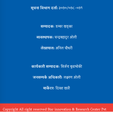
सूचना विभाग दर्ता:
३०७०/०७८-०७९
सम्पादकः
डम्बर खड्का
व्यवस्थापक:
चन्द्रबहादुर ओली
लेखापाल:
अनिल चौधरी
कार्यकारी सम्पादकः
सिर्जना बुढाथोकी
जनसम्पर्क अधिकारीः
लक्ष्मण ओली
मार्केटरः
दिवश खत्री
Copyright All right reserved Star innovation & Research Center Pvt