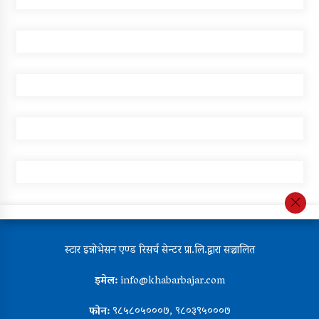
स्टार इन्नोभेसन एण्ड रिसर्च सेन्टर प्रा.लि.द्वारा सञ्चालित
इमेल:
info@khabarbajar.com
फोन:
९८५८०५०००७, ९८०३९५०००७