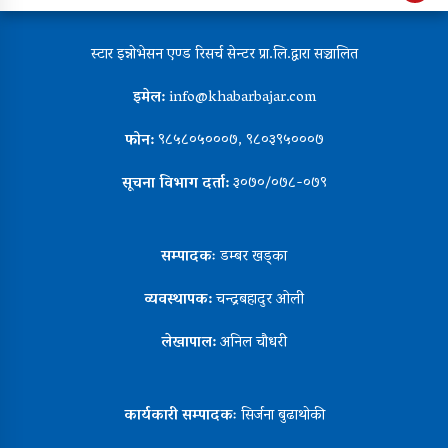
स्टार इन्नोभेसन एण्ड रिसर्च सेन्टर प्रा.लि.द्वारा सञ्चालित
इमेल:
info@khabarbajar.com
फोन:
९८५८०५०००७, ९८०३९५०००७
सूचना विभाग दर्ता:
३०७०/०७८-०७९
सम्पादकः
डम्बर खड्का
व्यवस्थापक:
चन्द्रबहादुर ओली
लेखापाल:
अनिल चौधरी
कार्यकारी सम्पादकः
सिर्जना बुढाथोकी