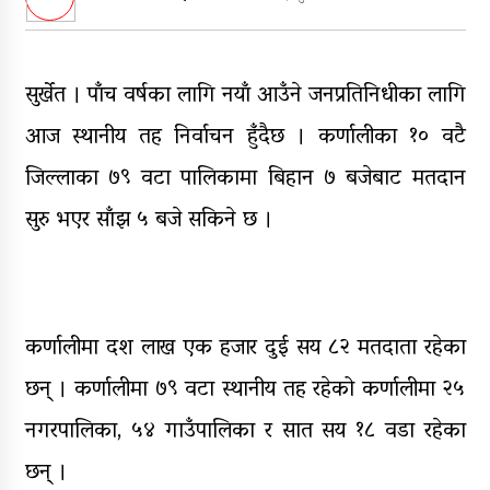
आठ लाख २१ हजार घुससहित सिँचाइ
डिभिजन सर्लाहीका प्रमुख र अधिकृत
पक्राउ
सुर्खेत । पाँच वर्षका लागि नयाँ आउँने जनप्रतिनिधीका लागि
घरमाथि पहिरो खस्दा ३ वर्षीय बालकको
आज स्थानीय तह निर्वाचन हुँदैछ । कर्णालीका १० वटै
मृत्यु, दुई घाइते
जिल्लाका ७९ वटा पालिकामा बिहान ७ बजेबाट मतदान
घरमाथिबाट पहिरो खसेपछि १३ घरधुरी
सुरु भएर साँझ ५ बजे सकिने छ ।
स्थानान्तरण
कर्णालीमा दश लाख एक हजार दुई सय ८२ मतदाता रहेका
छन् । कर्णालीमा ७९ वटा स्थानीय तह रहेको कर्णालीमा २५
नगरपालिका, ५४ गाउँपालिका र सात सय १८ वडा रहेका
छन् ।