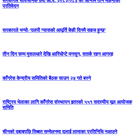
सरकारले सार्वजनिक गर्‍यो आ.व. २०८२/०८३ को अन्तिम तीन महिनाको
प्रतिवेदन
सरकारले भन्यो-‘एलपी ग्यासको आपूर्ति केही दिनमै सहज हुन्छ’
तीन दिन सम्म मुसलधारे देखि आरिघोप्टे मनसुन, सतर्क रहन आग्रह
काँग्रेस केन्द्रीय समितिको बैठक साउन २४ गते बस्ने
राष्ट्रिय भेलाका लागि काँग्रेस संस्थापन इतरको ५५१ सदस्यीय मूल आयोजक
समिति
चीनको दबाबपछि तिब्बत सम्मेलनमा दलाई लामाका प्रतिनिधि नआउने