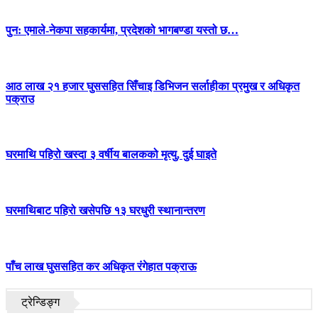
पुन: एमाले-नेकपा सहकार्यमा, प्रदेशको भागबण्डा यस्तो छ…
आठ लाख २१ हजार घुससहित सिँचाइ डिभिजन सर्लाहीका प्रमुख र अधिकृत
पक्राउ
घरमाथि पहिरो खस्दा ३ वर्षीय बालकको मृत्यु, दुई घाइते
घरमाथिबाट पहिरो खसेपछि १३ घरधुरी स्थानान्तरण
पाँच लाख घुससहित कर अधिकृत रंगेहात पक्राऊ
ट्रेन्डिङ्ग