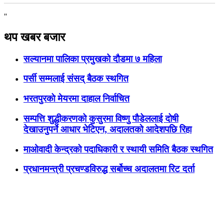
"
थप खबर बजार
सल्यानमा पालिका प्रमुखको दौडमा ७ महिला
पर्सी सम्मलाई संसद् बैठक स्थगित
भरतपुरकाे मेयरमा दाहाल निर्वाचित
सम्पत्ति शुद्धीकरणको कुसुरमा विष्णु पौडेललाई दोषी
देखाउनुपर्ने आधार भेटिएन, अदालतको आदेशपछि रिहा
माओवादी केन्द्रको पदाधिकारी र स्थायी समिति बैठक स्थगित
प्रधानमन्त्री प्रचण्डविरुद्ध सर्बोच्च अदालतमा रिट दर्ता