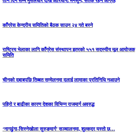
तीन दिन सम्म मुसलधारे देखि आरिघोप्टे मनसुन, सतर्क रहन आग्रह
काँग्रेस केन्द्रीय समितिको बैठक साउन २४ गते बस्ने
राष्ट्रिय भेलाका लागि काँग्रेस संस्थापन इतरको ५५१ सदस्यीय मूल आयोजक
समिति
चीनको दबाबपछि तिब्बत सम्मेलनमा दलाई लामाका प्रतिनिधि नआउने
पहिरो र बाढीका कारण देशका विभिन्न राजमार्ग अवरुद्ध
‘नागढुंगा-सिस्नेखोला सुरुङमार्ग’ सञ्चालनमा, शुल्कदर यस्तो छ…