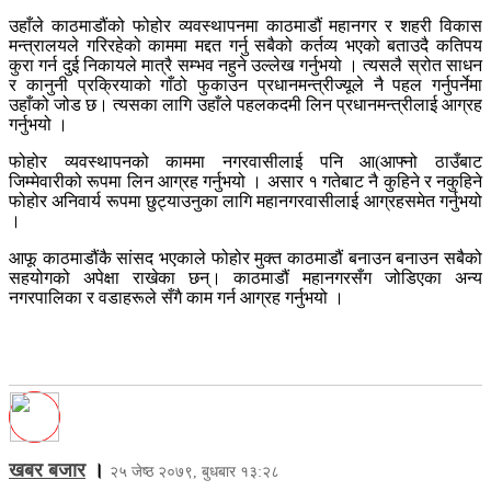
उहाँले काठमाडौंको फोहोर व्यवस्थापनमा काठमाडौं महानगर र शहरी विकास
मन्त्रालयले गरिरहेको काममा मद्दत गर्नु सबैको कर्तव्य भएको बताउदै कतिपय
कुरा गर्न दुई निकायले मात्रै सम्भव नहुने उल्लेख गर्नुभयो । त्यसलै स्रोत साधन
र कानुनी प्रक्रियाको गाँठो फुकाउन प्रधानमन्त्रीज्यूले नै पहल गर्नुपर्नेमा
उहाँको जोड छ। त्यसका लागि उहाँले पहलकदमी लिन प्रधानमन्त्रीलाई आग्रह
गर्नुभयो ।
फोहोर व्यवस्थापनको काममा नगरवासीलाई पनि आ(आफ्नो ठाउँबाट
जिम्मेवारीको रूपमा लिन आग्रह गर्नुभयो । असार १ गतेबाट नै कुहिने र नकुहिने
फोहोर अनिवार्य रूपमा छुट्याउनुका लागि महानगरवासीलाई आग्रहसमेत गर्नुभयो
।
आफू काठमाडौंकै सांसद भएकाले फोहोर मुक्त काठमाडौं बनाउन बनाउन सबैको
सहयोगको अपेक्षा राखेका छन्। काठमाडौं महानगरसँग जोडिएका अन्य
नगरपालिका र वडाहरूले सँगै काम गर्न आग्रह गर्नुभयो ।
खबर बजार
।
२५ जेष्ठ २०७९, बुधबार १३:२८