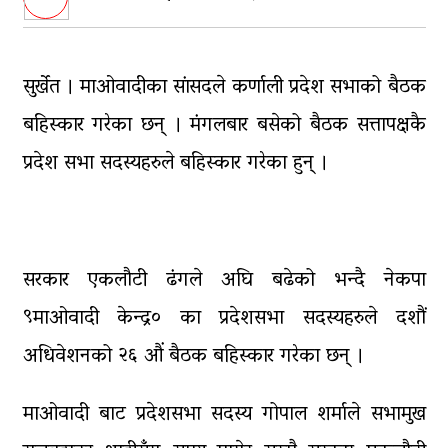
‘नागढुंगा-सिस्नेखोला सुरुङमार्ग’
सञ्चालनमा, शुल्कदर यस्तो छ…
सुर्खेत । माओवादीका सांसदले कर्णाली प्रदेश सभाको बैठक
पुन: एमाले-नेकपा सहकार्यमा, प्रदेशको
भागबण्डा यस्तो छ…
बहिस्कार गरेका छन् । मंगलबार बसेको बैठक सत्तापक्षकै
प्रदेश सभा सदस्यहरुले बहिस्कार गरेका हुन् ।
आठ लाख २१ हजार घुससहित सिँचाइ
डिभिजन सर्लाहीका प्रमुख र अधिकृत
पक्राउ
घरमाथि पहिरो खस्दा ३ वर्षीय बालकको
सरकार एकलौटी ढंगले अघि बढेको भन्दै नेकपा
मृत्यु, दुई घाइते
९माओवादी केन्द्र० का प्रदेशसभा सदस्यहरुले दशौं
अधिवेशनको २६ औं बैठक बहिस्कार गरेका छन् ।
माओवादी बाट प्रदेशसभा सदस्य गोपाल शर्माले सभामुख