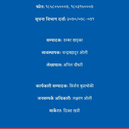
फोन:
९८५८०५०००७, ९८०३९५०००७
सूचना विभाग दर्ता:
३०७०/०७८-०७९
सम्पादकः
डम्बर खड्का
व्यवस्थापक:
चन्द्रबहादुर ओली
लेखापाल:
अनिल चौधरी
कार्यकारी सम्पादकः
सिर्जना बुढाथोकी
जनसम्पर्क अधिकारीः
लक्ष्मण ओली
मार्केटरः
दिवश खत्री