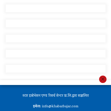
स्टार इन्नोभेसन एण्ड रिसर्च सेन्टर प्रा.लि.द्वारा सञ्चालित
इमेल:
info@khabarbajar.com