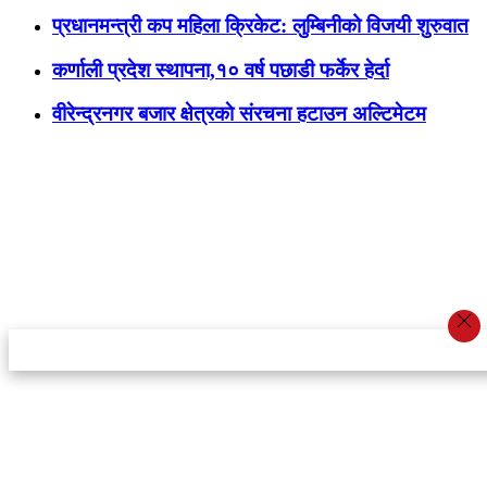
प्रधानमन्त्री कप महिला क्रिकेट: लुम्बिनीको विजयी शुरुवात
कर्णाली प्रदेश स्थापना,१० वर्ष पछाडी फर्केर हेर्दा
वीरेन्द्रनगर बजार क्षेत्रकाे संरचना हटाउन अल्टिमेटम
स्टार इन्नोभेसन एण्ड रिसर्च सेन्टर प्रा.लि.द्वारा सञ्चालित
इमेल:
info@khabarbajar.com
फोन:
९८५८०५०००७, ९८०३९५०००७