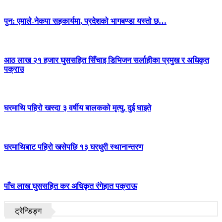
पुन: एमाले-नेकपा सहकार्यमा, प्रदेशको भागबण्डा यस्तो छ…
आठ लाख २१ हजार घुससहित सिँचाइ डिभिजन सर्लाहीका प्रमुख र अधिकृत
पक्राउ
घरमाथि पहिरो खस्दा ३ वर्षीय बालकको मृत्यु, दुई घाइते
घरमाथिबाट पहिरो खसेपछि १३ घरधुरी स्थानान्तरण
पाँच लाख घुससहित कर अधिकृत रंगेहात पक्राऊ
ट्रेन्डिङ्ग