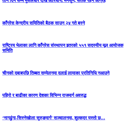
तीन दिन सम्म मुसलधारे देखि आरिघोप्टे मनसुन, सतर्क रहन आग्रह
काँग्रेस केन्द्रीय समितिको बैठक साउन २४ गते बस्ने
राष्ट्रिय भेलाका लागि काँग्रेस संस्थापन इतरको ५५१ सदस्यीय मूल आयोजक
समिति
चीनको दबाबपछि तिब्बत सम्मेलनमा दलाई लामाका प्रतिनिधि नआउने
पहिरो र बाढीका कारण देशका विभिन्न राजमार्ग अवरुद्ध
‘नागढुंगा-सिस्नेखोला सुरुङमार्ग’ सञ्चालनमा, शुल्कदर यस्तो छ…