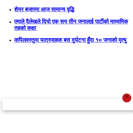
शेयर बजारमा आज सामान्य वृद्धि
एमाले दैलेखले दियो एक सय तीन जनालाई पार्टीको माध्यमिक
तहको कक्षा
कपिलवस्तुमा यात्रुवाहक बस दुर्घटना हुँदा १० जनाको मृत्यु
स्टार इन्नोभेसन एण्ड रिसर्च सेन्टर प्रा.लि.द्वारा सञ्चालित
इमेल:
info@khabarbajar.com