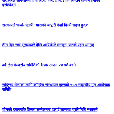
सरकारले सार्वजनिक गर्‍यो आ.व. २०८२/०८३ को अन्तिम तीन महिनाको
प्रतिवेदन
सरकारले भन्यो-‘एलपी ग्यासको आपूर्ति केही दिनमै सहज हुन्छ’
तीन दिन सम्म मुसलधारे देखि आरिघोप्टे मनसुन, सतर्क रहन आग्रह
काँग्रेस केन्द्रीय समितिको बैठक साउन २४ गते बस्ने
राष्ट्रिय भेलाका लागि काँग्रेस संस्थापन इतरको ५५१ सदस्यीय मूल आयोजक
समिति
चीनको दबाबपछि तिब्बत सम्मेलनमा दलाई लामाका प्रतिनिधि नआउने