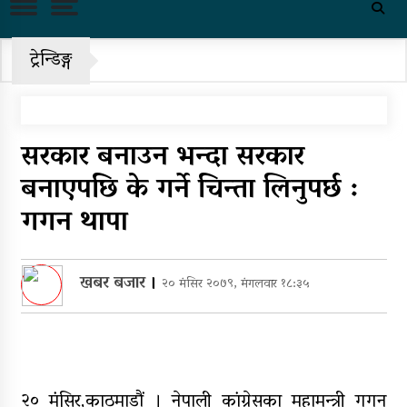
राष्ट्रिय भेलाका लागि काँग्रेस संस्थापन
इतरको ५५१ सदस्यीय मूल आयोजक
समिति
ट्रेन्डिङ्ग
चीनको दबाबपछि तिब्बत सम्मेलनमा
दलाई लामाका प्रतिनिधि नआउने
सरकार बनाउन भन्दा सरकार
पहिरो र बाढीका कारण देशका विभिन्न
राजमार्ग अवरुद्ध
बनाएपछि के गर्ने चिन्ता लिनुपर्छ :
गगन थापा
‘नागढुंगा-सिस्नेखोला सुरुङमार्ग’
सञ्चालनमा, शुल्कदर यस्तो छ…
पुन: एमाले-नेकपा सहकार्यमा, प्रदेशको
खबर बजार
।
२० मंसिर २०७९, मंगलवार १८:३५
भागबण्डा यस्तो छ…
आठ लाख २१ हजार घुससहित सिँचाइ
डिभिजन सर्लाहीका प्रमुख र अधिकृत
पक्राउ
२० मंसिर,काठमाडौं । नेपाली कांग्रेसका महामन्त्री गगन