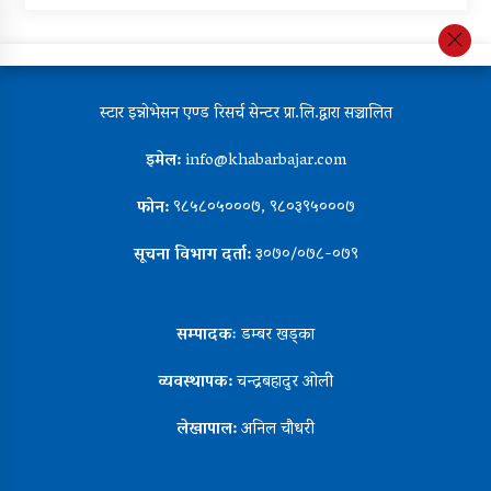
स्टार इन्नोभेसन एण्ड रिसर्च सेन्टर प्रा.लि.द्वारा सञ्चालित
इमेल:
info@khabarbajar.com
फोन:
९८५८०५०००७, ९८०३९५०००७
सूचना विभाग दर्ता:
३०७०/०७८-०७९
सम्पादकः
डम्बर खड्का
व्यवस्थापक:
चन्द्रबहादुर ओली
लेखापाल:
अनिल चौधरी